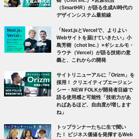
樹（chot Inc.）×宮原功治
（SmartHR）が語る生成AI時代の
デザインシステム最前線
「Next.jsとVercelで、よりよい
Webサイトを届けていきたい」小
島芳樹（chot Inc.）×ギシェルモ・
ラウチ（Vercel）が語る技術の意
義と、これからの開発
サイトリニューアルに「Orizm」を
採用！ クリエイティブエージェン
シー・NEW FOLKが開発者目線で
語る使用感と可能性「技術力があ
ればあるほど、自由度が増します
ね」
トップランナーたちに生で聞い
た！ ビジネス価値を発揮するWeb