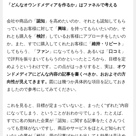
「どんなオウンドメディアを作るか」はファネルで考える
会社や商品の「
認知
」を高めたいのか、それとも認知してもら
っているお客様に対して「
興味
」を持ってもらいたいのか。そ
れとも購入を「
検討
」しているお客様にアプローチをしたいの
か。また、すでに購入してくれたお客様に「
維持・リピート
」
してもらう、「
ファン
」になってもらう、あるいは「
口コミ
」
で評判を振りまいてもらうのかといったところから、目標を定
めようというわけです。この点がはっきりすると、実は、
オウ
ンドメディアにどんな内容の記事を書くべきか、おおよその方
向性が見えてきます。
図には幾つか具体的な項目を記しておき
ましたので参考にしてみてください。
これを見ると、目標が定まっていないと、まったく“ずれた”内容
になってしまう、ということがおわかりでしょう。たとえば、
すでに名の知れた企業が「認知」に関する記事をたくさんつく
っても意味がないですし、商品やサービスをほとんど知られて
いない企業が「検討」用の記事ばかりを出しても効果は見込め