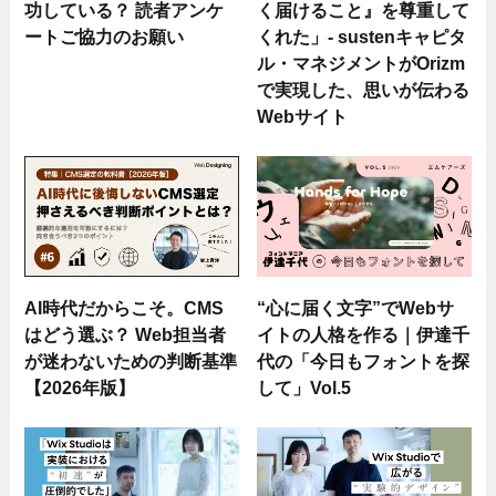
功している？ 読者アンケ
く届けること』を尊重して
ートご協力のお願い
くれた」- sustenキャピタ
ル・マネジメントがOrizm
で実現した、思いが伝わる
Webサイト
AI時代だからこそ。CMS
“心に届く文字”でWebサ
はどう選ぶ？ Web担当者
イトの人格を作る｜伊達千
が迷わないための判断基準
代の「今日もフォントを探
【2026年版】
して」Vol.5