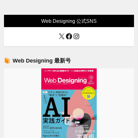
Web Designing 公式SNS
X
Facebook
Instagram
Web Designing 最新号