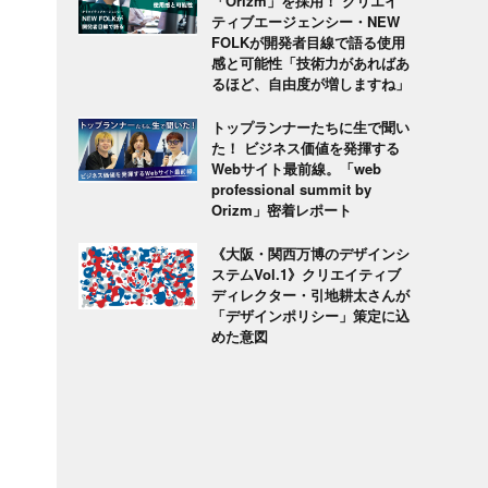
「Orizm」を採用！ クリエイ
ティブエージェンシー・NEW
FOLKが開発者目線で語る使用
感と可能性「技術力があればあ
るほど、自由度が増しますね」
トップランナーたちに生で聞い
た！ ビジネス価値を発揮する
Webサイト最前線。「web
professional summit by
Orizm」密着レポート
《大阪・関西万博のデザインシ
ステムVol.1》クリエイティブ
ディレクター・引地耕太さんが
「デザインポリシー」策定に込
めた意図
し