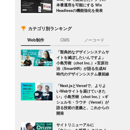
本番運用を可能にする Wix
Headlessの機能強化を発表
カテゴリ別ランキング
Web制作
CMS
ノーコード
「聖典的なデザインシステムサ
イトを滅ぼしたいんですよ」
小島芳樹（chot Inc.）×宮原功
治（SmartHR）が語る生成AI
時代のデザインシステム最前線
「Next.jsとVercelで、よりよ
いWebサイトを届けていきた
い」小島芳樹（chot Inc.）×ギ
シェルモ・ラウチ（Vercel）が
語る技術の意義と、これからの
開発
サイトリニューアルに