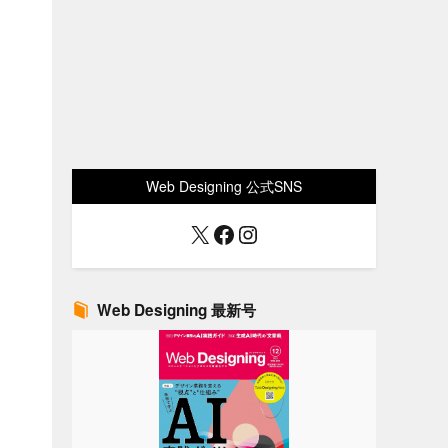
Web Designing 公式SNS
X
Facebook
Instagram
Web Designing 最新号