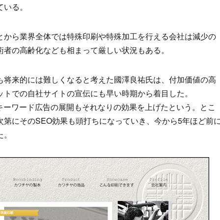
ている。
とから業界全体では特殊印刷や特殊加工を行える会社は減少の
術者の高齢化なども相まって厳しい状況もある。
も将来的には難しくなると考えた國澤良祐氏は、付加価値の高
ットでの自社サイトの宣伝にも早い時期から着目した。
告）などキーワード広告の展開もそれなりの効果を上げたという。とこ
第にそのSEO効果も頭打ちになっていき、今から5年ほど前
た。