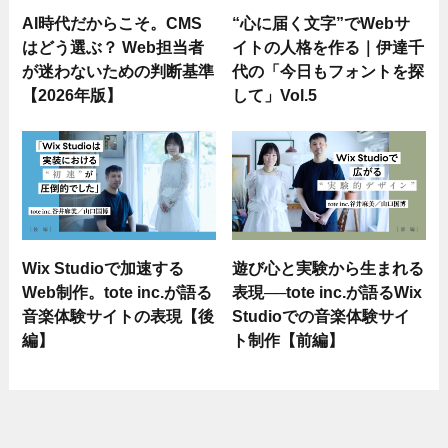
AI時代だからこそ。CMS
“心に届く文字”でWebサ
はどう選ぶ？ Web担当者
イトの人格を作る｜伊達千
が迷わないための判断基準
代の「今日もフォントを探
【2026年版】
して」Vol.5
Wix Studioで加速する
遊び心と実験から生まれる
Web制作。tote inc.が語る
表現──tote inc.が語るWix
音楽体験サイトの表現【後
Studioでの音楽体験サイ
編】
ト制作【前編】