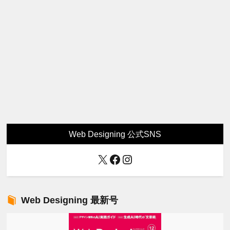
Web Designing 公式SNS
X
Facebook
Instagram
Web Designing 最新号