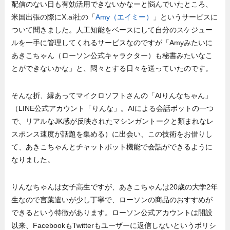
配信のない日も有効活用できないかなーと悩んでいたところ、
米国出張の際にX.ai社の「
Amy（エイミー）
」というサービスに
ついて聞きました。人工知能をベースにして自分のスケジュー
ルを一手に管理してくれるサービスなのですが「Amyみたいに
あきこちゃん（ローソン公式キャラクター）も秘書みたいなこ
とができないかな」と、悶々とする日々を送っていたのです。
そんな折、縁あってマイクロソフトさんの「AIりんなちゃん」
（LINE公式アカウント「りんな」。AIによる会話ボットの一つ
で、リアルなJK感が反映されたマシンガントークと類まれなレ
スポンス速度が話題を集める）に出会い、この技術をお借りし
て、あきこちゃんとチャットボット機能で会話ができるように
なりました。
りんなちゃんは女子高生ですが、あきこちゃんは20歳の大学2年
生なので言葉遣いが少し丁寧で、ローソンの商品のおすすめが
できるという特徴があります。ローソン公式アカウントは開設
以来、FacebookもTwitterもユーザーに返信しないというポリシ