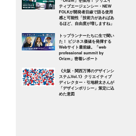
「Orizm」を採用！ クリエイ
ティブエージェンシー・NEW
FOLKが開発者目線で語る使用
感と可能性「技術力があればあ
るほど、自由度が増しますね」
トップランナーたちに生で聞い
た！ ビジネス価値を発揮する
Webサイト最前線。「web
professional summit by
Orizm」密着レポート
《大阪・関西万博のデザインシ
ステムVol.1》クリエイティブ
ディレクター・引地耕太さんが
「デザインポリシー」策定に込
めた意図