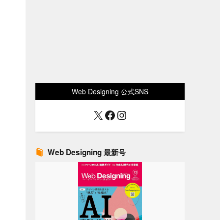
Web Designing 公式SNS
X
Facebook
Instagram
こ
Web Designing 最新号