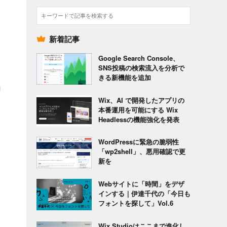
検
索
新着記事
Google Search Console、
SNS投稿の検索流入を分析で
きる新機能を追加
ョ
Wix、AI で開発したアプリの
本番運用を可能にする Wix
Headlessの機能強化を発表
WordPressに緊急の脆弱性
「wp2shell」、悪用確認で更
新を
Webサイトに「時間」をデザ
インする｜伊達千代の「今日も
フォントを探して」Vol.6
Wix Studioはここまで進化し