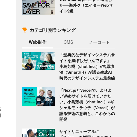
た──海外クリエイターWebサ
イト9選
カテゴリ別ランキング
Web制作
CMS
ノーコード
「聖典的なデザインシステムサ
イトを滅ぼしたいんですよ」
小島芳樹（chot Inc.）×宮原功
治（SmartHR）が語る生成AI
時代のデザインシステム最前線
「Next.jsとVercelで、よりよ
いWebサイトを届けていきた
い」小島芳樹（chot Inc.）×ギ
シェルモ・ラウチ（Vercel）が
語る技術の意義と、これからの
開発
サイトリニューアルに