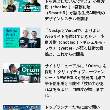
トを滅ぼしたいんですよ」 小島芳
樹（chot Inc.）×宮原功治
（SmartHR）が語る生成AI時代の
デザインシステム最前線
「Next.jsとVercelで、よりよい
Webサイトを届けていきたい」小
島芳樹（chot Inc.）×ギシェルモ・
ラウチ（Vercel）が語る技術の意
義と、これからの開発
サイトリニューアルに「Orizm」を
採用！ クリエイティブエージェン
シー・NEW FOLKが開発者目線で
語る使用感と可能性「技術力があ
ればあるほど、自由度が増します
ね」
トップランナーたちに生で聞い