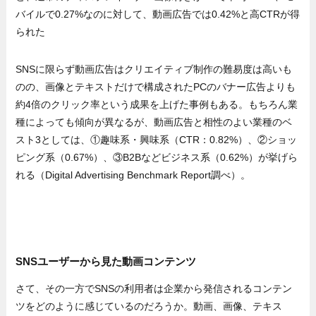
バイルで0.27%なのに対して、動画広告では0.42%と高CTRが得
られた
SNSに限らず動画広告はクリエイティブ制作の難易度は高いも
のの、画像とテキストだけで構成されたPCのバナー広告よりも
約4倍のクリック率という成果を上げた事例もある。もちろん業
種によっても傾向が異なるが、動画広告と相性のよい業種のベ
スト3としては、①趣味系・興味系（CTR：0.82%）、②ショッ
ピング系（0.67%）、③B2Bなどビジネス系（0.62%）が挙げら
れる（Digital Advertising Benchmark Report調べ）。
SNSユーザーから見た動画コンテンツ
さて、その一方でSNSの利用者は企業から発信されるコンテン
ツをどのように感じているのだろうか。動画、画像、テキス