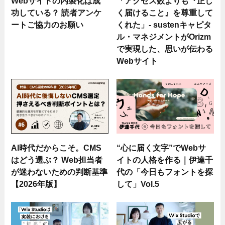
Webサイトの内製化は成
「アクセス数よりも『正し
功している？ 読者アンケ
く届けること』を尊重して
ートご協力のお願い
くれた」- sustenキャピタ
ル・マネジメントがOrizm
で実現した、思いが伝わる
Webサイト
AI時代だからこそ。CMS
“心に届く文字”でWebサ
はどう選ぶ？ Web担当者
イトの人格を作る｜伊達千
が迷わないための判断基準
代の「今日もフォントを探
【2026年版】
して」Vol.5