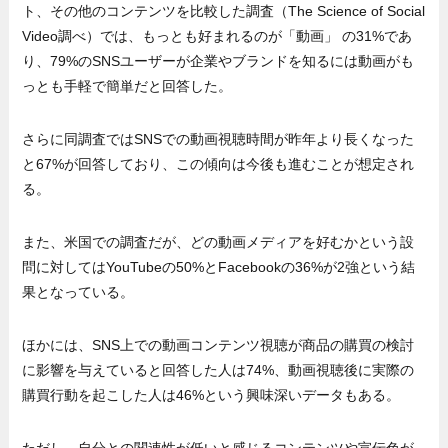
ト、その他のコンテンツを比較した調査（The Science of Social
Video調べ）では、もっとも好まれるのが「動画」 の31%であ
り、79%のSNSユーザーが企業やブランドを知るには動画がも
っとも手軽で簡単だと回答した。
さらに同調査ではSNSでの動画視聴時間が昨年より長くなった
と67%が回答しており、この傾向は今後も進むことが想定され
る。
また、米国での調査だが、どの動画メディアを好むかという設
問に対してはYouTubeの50%とFacebookの36%が2強という結
果となっている。
ほかには、SNS上での動画コンテンツ視聴が商品の購買の検討
に影響を与えていると回答した人は74%、動画視聴後に実際の
購買行動を起こした人は46%という興味深いデータもある。
ただし、自分との関連性が低いと感じるコンテンツや宣伝色が