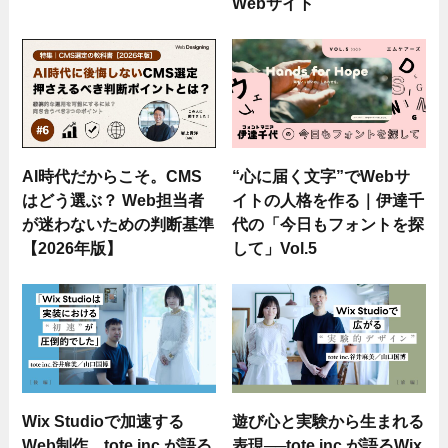
Webサイト
AI時代だからこそ。CMS
“心に届く文字”でWebサ
はどう選ぶ？ Web担当者
イトの人格を作る｜伊達千
が迷わないための判断基準
代の「今日もフォントを探
【2026年版】
して」Vol.5
Wix Studioで加速する
遊び心と実験から生まれる
Web制作。tote inc.が語る
表現──tote inc.が語るWix