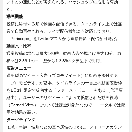
ントとの連動などが考えられる。ハッシュタグの活用も有効
だ。
動画機能
投稿に添付する形で動画を配信できる。タイムライン上では無
音で自動再生される。ライブ配信機能にも対応しており、
「Periscope」をTwitterアプリから直接撮影・配信が可能だ。
動画尺・比率
通常投稿の場合は最大140秒、動画広告の場合は最大10分。縦
横比は2.39:1のヨコ型から1:2.39のタテ型まで対応。
広告メニュー
運用型のツイート広告（プロモツイート）に動画を添付する
「プロモビデオ」が基本。タイムラインの一番上の動画広告枠
を1日1社限定で提供する「ファーストビュー」もある（代理店
経由）。ユーザーのリツイートによって拡散された動画視聴
（Earned View）については課金対象外なので、トータルでは費
用対効果が高い。
ターゲティング
地域・年齢・性別などの基本属性のほかに、フォローアカウン