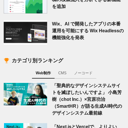
を追加
Wix、AI で開発したアプリの本番
運用を可能にする Wix Headlessの
機能強化を発表
カテゴリ別ランキング
Web制作
CMS
ノーコード
「聖典的なデザインシステムサイ
トを滅ぼしたいんですよ」 小島芳
樹（chot Inc.）×宮原功治
（SmartHR）が語る生成AI時代の
デザインシステム最前線
「Next.jsとVercelで、よりよい