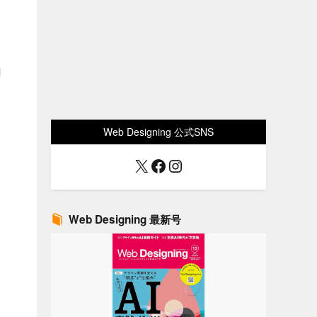
円
Web Designing 公式SNS
X
Facebook
Instagram
Web Designing 最新号
ス