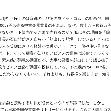
みを打ち砕くのは京都の「ぴあの屋ドットコム」の動画だ。同
,000万円も売る中古楽器業界の有名店。なぜ、数十万～数百万
きないネット販売でそこまで売れるのか？ 私はその理由を「編
社長の石山雅雄さん自らが「顔出しで登場」しているところに
る人を笑顔にさせる軽妙かつ暖かいトークで、傷や使い具合な
ポート。そして顧客が知りたいピアノの音色は試奏でじっくり
、素人感が満載の動画だが、大事な要素を顔出しして語る様子
うピアノは必ず動画を投稿している。その累計は4,000本以
はこだわらなくてもいい。それよりも、お客様を楽しませ、知り
な店舗と接客する店員が必要というのが常識でした。しかし、
くても日本全国が営業テリトリーになります。さらに大幅なコ