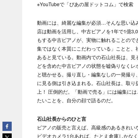
※YouTubeで「ぴあの屋ドットコム」で検索
動画には、綺麗な編集が必須…そんな思い込
店は動画を活用し、中古ピアノを1年で1億3
もする中古ピアノが、実物に触れることので
集ではなく本質にこだわっている」ことと、
あると見ている。動画内での石山社長は、見
どを含めた中古ピアノの状態を嘘偽りなくレ
と聴かせる。撮り直し・編集なしの一発撮り
に見る側は引き込まれる。石山社長は、取り扱
上！ 圧倒的だ。「動画で売る」には編集に
たいことを、自分の顔で語るのだ。
石山社長からのひと言
ピアノの販売と言えば、高級感のあるきれい
ビデオカメラ1台あれば、たとえ倉庫しかな