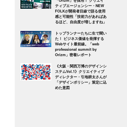
「Orizm」を採用！ クリエイ
ティブエージェンシー・NEW
FOLKが開発者目線で語る使用
感と可能性「技術力があればあ
るほど、自由度が増しますね」
トップランナーたちに生で聞い
た！ ビジネス価値を発揮する
Webサイト最前線。「web
professional summit by
Orizm」密着レポート
《大阪・関西万博のデザインシ
ステムVol.1》クリエイティブ
ディレクター・引地耕太さんが
「デザインポリシー」策定に込
めた意図