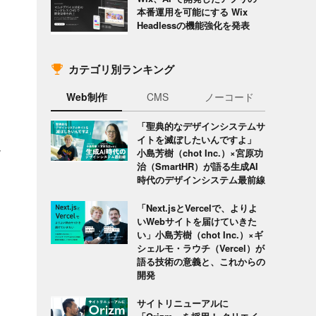
本番運用を可能にする Wix
Headlessの機能強化を発表
カテゴリ別ランキング
Web制作
CMS
ノーコード
「聖典的なデザインシステムサ
イトを滅ぼしたいんですよ」
読
小島芳樹（chot Inc.）×宮原功
治（SmartHR）が語る生成AI
時代のデザインシステム最前線
「Next.jsとVercelで、よりよ
いWebサイトを届けていきた
い」小島芳樹（chot Inc.）×ギ
シェルモ・ラウチ（Vercel）が
語る技術の意義と、これからの
開発
サイトリニューアルに