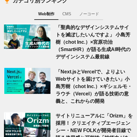
カテゴリ別ランキング
Web制作
CMS
ノーコード
「聖典的なデザインシステムサイ
トを滅ぼしたいんですよ」 小島芳
樹（chot Inc.）×宮原功治
（SmartHR）が語る生成AI時代の
デザインシステム最前線
「Next.jsとVercelで、よりよい
Webサイトを届けていきたい」小
島芳樹（chot Inc.）×ギシェルモ・
ラウチ（Vercel）が語る技術の意
義と、これからの開発
サイトリニューアルに「Orizm」を
採用！ クリエイティブエージェン
シー・NEW FOLKが開発者目線で