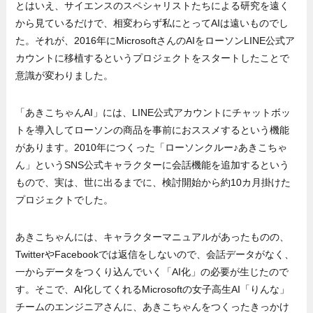
とはいえ、サイエンスのスペシャリストたちによる研究を遠く
から見ているだけで、相変わらず私にとってAIは遠いものでし
た。それが、2016年にMicrosoftさんのAIをローソンLINE公式ア
カウントに移植するというプロジェクトをスタートしたことで
意識が変わりました。
「あきこちゃんAI」には、LINE公式アカウントにチャットボッ
トを導入してローソンの商品を事前におススメするという機能
があります。2010年につくった「ローソンクルー♪あきこちゃ
ん」というSNS公式キャラクターに会話機能を追加するという
もので、実は、世に出るまでに、検討開始から約10カ月掛けた
プロジェクトでした。
あきこちゃんには、キャラクターマニュアルがあったものの、
TwitterやFacebookでは返信をしないので、会話データがなく、
一からデータをつくり込んでいく「AI化」の必要が生じたので
す。そこで、AI化してくれるMicrosoftの女子高生AI「りんな」
チームのエンジニアさんに、あきこちゃんをつくったきっかけ