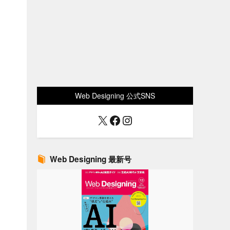
Web Designing 公式SNS
X
Facebook
Instagram
Web Designing 最新号