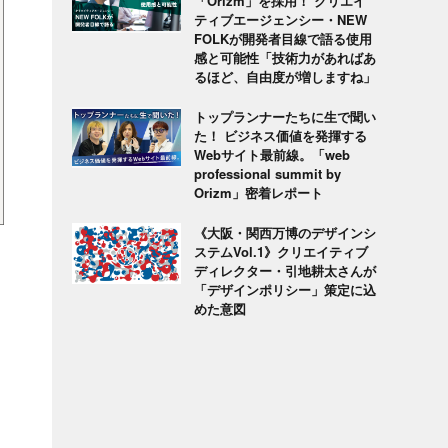
「Orizm」を採用！ クリエイ
ティブエージェンシー・NEW
FOLKが開発者目線で語る使用
感と可能性「技術力があればあ
るほど、自由度が増しますね」
トップランナーたちに生で聞い
た！ ビジネス価値を発揮する
Webサイト最前線。「web
professional summit by
Orizm」密着レポート
《大阪・関西万博のデザインシ
ステムVol.1》クリエイティブ
ディレクター・引地耕太さんが
「デザインポリシー」策定に込
めた意図