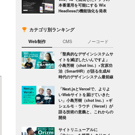
本番運用を可能にする Wix
Headlessの機能強化を発表
カテゴリ別ランキング
Web制作
CMS
ノーコード
「聖典的なデザインシステムサ
イトを滅ぼしたいんですよ」
小島芳樹（chot Inc.）×宮原功
治（SmartHR）が語る生成AI
時代のデザインシステム最前線
「Next.jsとVercelで、よりよ
いWebサイトを届けていきた
い」小島芳樹（chot Inc.）×ギ
シェルモ・ラウチ（Vercel）が
語る技術の意義と、これからの
開発
サイトリニューアルに