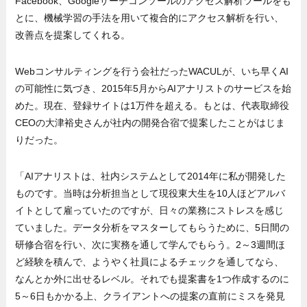
Facebook、Googleサーチコンソールのアクセス解析ツールをも
とに、機械学習の手法を用いて複合的にアクセス解析を行い、
改善点を提案してくれる。
Webコンサルティングを行う会社だったWACULが、いち早くAI
の可能性に気づき、2015年5月からAIアナリストのサービスを始
めた。現在、登録サイトは1万件を超える。もとは、代表取締役
CEOの大津裕史さんが社内の開発合宿で提案したことがはじま
りだった。
「AIアナリストは、社内システムとして2014年に私が開発した
ものです。当時は分析担当として現役東大生を10人ほどアルバ
イトとして雇っていたのですが、日々の業務にストレスを感じ
ていました。データ分析をマスターしてもらうために、5日間の
研修合宿を行い、次に実務を通して学んでもらう。2～3週間ほ
ど経験を積んで、ようやく社員によるチェックを通してなら、
なんとか外に出せるレベル。それでも提案書を1つ作成するのに
5～6日もかかる上、クライアントへの提案の直前にミスを発見