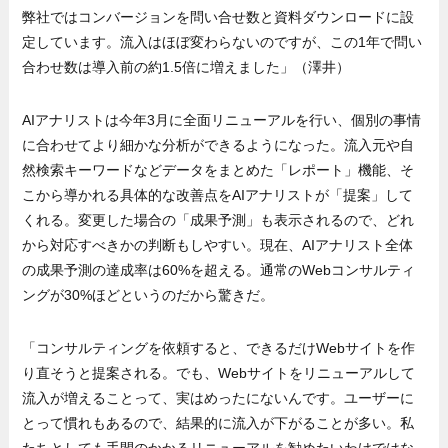
弊社ではコンバージョンを問い合せ数と資料ダウンロードに設
定しています。流入はほぼ変わらないのですが、この1年で問い
合わせ数は導入前の約1.5倍に増えました」（澤井）
AIアナリストは今年3月に全面リニューアルを行い、個別の事情
に合わせてより細かな分析ができるようになった。流入元や自
然検索キーワードなどデータをまとめた「レポート」機能、そ
こから導かれる具体的な改善点をAIアナリストが「提案」して
くれる。変更した場合の「成果予測」も表示されるので、どれ
から対応すべきかの判断もしやすい。現在、AIアナリスト全体
の成果予測の達成率は60%を超える。通常のWebコンサルティ
ングが30%ほどというのだから驚きだ。
「コンサルティングを依頼すると、できるだけWebサイトを作
り直そうと提案される。でも、Webサイトをリニューアルして
流入が増えることって、実はめったにないんです。ユーザーに
とって慣れもあるので、結果的に流入が下がることが多い。私
たちとしても手間のかかるリニューアルを勧めたいわけではな