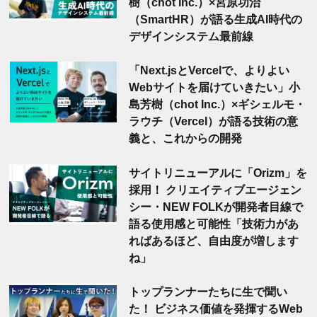
樹（chot Inc.）×宮原功治
（SmartHR）が語る生成AI時代の
デザインシステム最前線
「Next.jsとVercelで、よりよい
Webサイトを届けていきたい」小
島芳樹（chot Inc.）×ギシェルモ・
ラウチ（Vercel）が語る技術の意
義と、これからの開発
サイトリニューアルに「Orizm」を
採用！ クリエイティブエージェン
シー・NEW FOLKが開発者目線で
語る使用感と可能性「技術力があ
ればあるほど、自由度が増します
ね」
トップランナーたちに生で聞い
た！ ビジネス価値を発揮するWeb