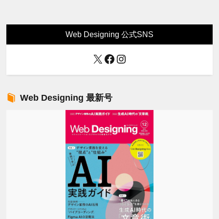
Web Designing 公式SNS
X
Facebook
Instagram
Web Designing 最新号