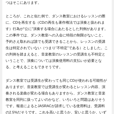
つはそこにあります。
ところが、これと似た例で、ダンス教室におけるレッスンの際
に、CDを再生する（CDの再生も著作権法では演奏と扱われま
す）行為が“公に”演奏する場合にあたるとした判例があります。
この事件では、ダンス教室への入会に特段の制限がないこと、
予約さえ取れれば誰でも受講できることから、レッスンの受講
生は特定されていない（つまり“不特定”である）としました。こ
の判例を踏まえると、音楽教室のレッスンの受講生も不特定と
いうことで、演奏については演奏使用料の支払いが必要とな
る、と考えることもできそうです。
ダンス教室では受講生が変わっても同じCDが使われる可能性が
ありますが、音楽教室では受講生が変わるとレッスン内容、演
奏される楽曲が変わる場合もありますから、ダンス教室と音楽
教室を同列に扱ってよいのかなど、いろいろと問題はありそう
です。報道によるとJASRACが請求している使用料は、受講料
の2.5%だそうです。これを高いと思うか、安いと思うか、いず