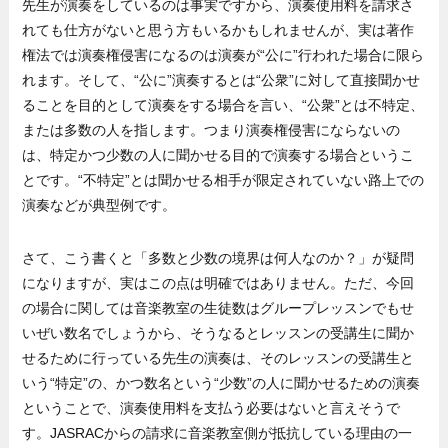
先生が演奏をしているのは事実ですから、演奏使用料を請求さ
れても仕方がないと思う方もいるかもしれませんが、実は著作
権法では演奏権侵害になるのは演奏が“公に”行われた場合に限ら
れます。そして、“公に”演奏するとは“公衆”に対して直接聞かせ
ることを目的として演奏をする場合を言い、“公衆”とは不特定、
または多数の人を指します。つまり演奏権侵害にならないの
は、特定かつ少数の人に聞かせる目的で演奏する場合というこ
とです。“不特定”とは聞かせる相手が限定されていない路上での
演奏などが典型例です。
さて、こう書くと「多数と少数の境界は何人なのか？」が疑問
になりますが、実はこの点は明確ではありません。ただ、今回
の場合に関しては音楽教室の生徒数はグループレッスンでもせ
いぜい数名でしょうから、そうなるとレッスンの受講生に聞か
せるために行っている先生の演奏は、そのレッスンの受講生と
いう“特定”の、かつ数名という“少数”の人に聞かせるための演奏
ということで、演奏使用料を支払う必要はないと言えそうで
す。JASRACからの請求に音楽教室側が抵抗している理由の一