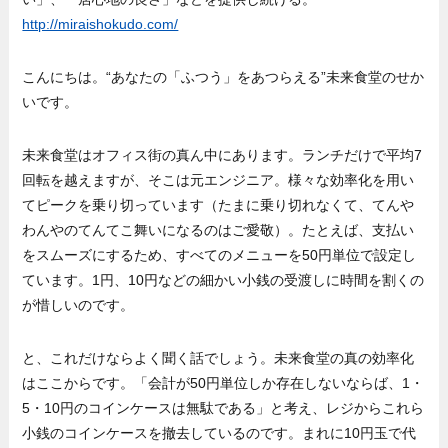
http://miraishokudo.com/
こんにちは。“あなたの「ふつう」をあつらえる”未来食堂のせか
いです。
未来食堂はオフィス街の真ん中にあります。ランチだけで平均7
回転を越えますが、そこは元エンジニア。様々な効率化を用い
てピークを乗り切っています（たまに乗り切れなくて、てんや
わんやのてんてこ舞いになるのはご愛敬）。たとえば、支払い
をスムーズにするため、すべてのメニューを50円単位で設定し
ています。1円、10円などの細かい小銭の受渡しに時間を割くの
が惜しいのです。
と、これだけならよく聞く話でしょう。未来食堂の真の効率化
はここからです。「会計が50円単位しか存在しないならば、1・
5・10円のコインケースは無駄である」と考え、レジからこれら
小銭のコインケースを撤去しているのです。まれに10円玉で代