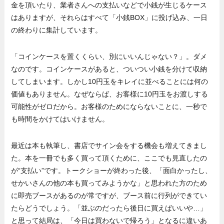
金を頂いたり、業者さんへの支払いなどで小銭が生じるケース
はありますが、それらはすべて「小銭BOX」に投げ込み、一日
の終わりに集計しています。
「コインケースを置くくらい、別にいいんじゃない？」。ダメ
なのです。コインケースがあると、ついつい小銭を分けて収納
してしまいます。しかし10円玉をキレイに並べることには何の
価値もありません。なぜならば、お客様に10円玉をお渡しする
可能性がゼロだから。お客様のためにならないことに、一秒で
も時間をかけてはいけません。
最近は本も執筆し、書店でサイン会をする機会も増えてきまし
た。本を一冊でも多く買って頂くために、ここでも見直したの
が“支払い”です。トークショーが終わった後、「面白かったし、
せかいさんの他の本も買ってみようかな」と思われた方のため
に即売ブースがあるのが常ですが、ブース前に行列ができてい
たらどうでしょう。「並ぶのだったら後日に買えばいいや…」
と思って結局は、「今日は買わないで帰ろう」となるに違いあ