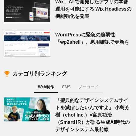
Wix、AI で開発したアプリの本番
運用を可能にする Wix Headlessの
機能強化を発表
WordPressに緊急の脆弱性
「wp2shell」、悪用確認で更新を
カテゴリ別ランキング
Web制作
CMS
ノーコード
「聖典的なデザインシステムサイ
トを滅ぼしたいんですよ」 小島芳
樹（chot Inc.）×宮原功治
（SmartHR）が語る生成AI時代の
デザインシステム最前線