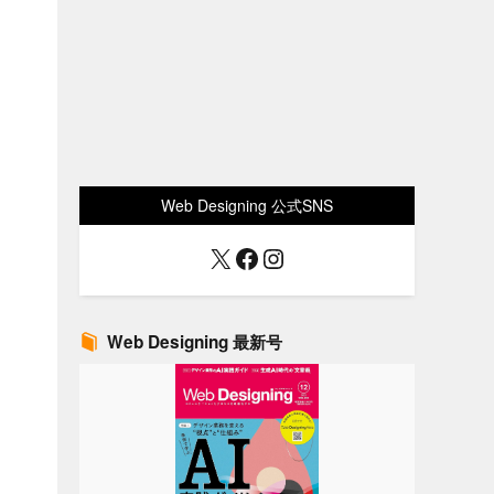
Web Designing 公式SNS
X
Facebook
Instagram
Web Designing 最新号