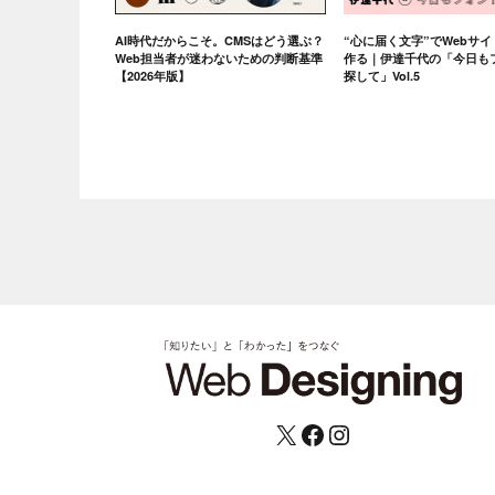
AI時代だからこそ。CMSはどう選ぶ？
“心に届く文字”でWebサ
Web担当者が迷わないための判断基準
作る｜伊達千代の「今日も
【2026年版】
探して」Vol.5
X
Facebook
Instagram