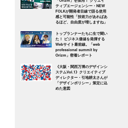
「Orizm」を採用！ クリエイ
ティブエージェンシー・NEW
FOLKが開発者目線で語る使用
感と可能性「技術力があればあ
るほど、自由度が増しますね」
トップランナーたちに生で聞い
た！ ビジネス価値を発揮する
Webサイト最前線。「web
professional summit by
Orizm」密着レポート
《大阪・関西万博のデザインシ
ステムVol.1》クリエイティブ
ディレクター・引地耕太さんが
「デザインポリシー」策定に込
めた意図