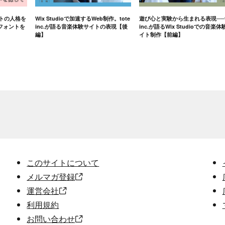
イトの人格を
Wix Studioで加速するWeb制作。tote
遊び心と実験から生まれる表現──t
フォントを
inc.が語る音楽体験サイトの表現【後
inc.が語るWix Studioでの音楽体
編】
イト制作【前編】
このサイトについて
メルマガ登録
運営会社
利用規約
お問い合わせ