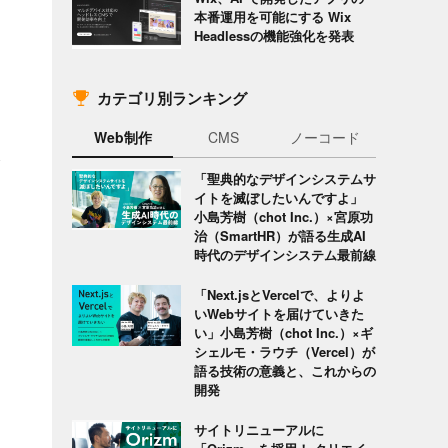
本番運用を可能にする Wix
Headlessの機能強化を発表
カテゴリ別ランキング
Web制作
CMS
ノーコード
登
「聖典的なデザインシステムサ
イトを滅ぼしたいんですよ」
小島芳樹（chot Inc.）×宮原功
治（SmartHR）が語る生成AI
時代のデザインシステム最前線
「Next.jsとVercelで、よりよ
いWebサイトを届けていきた
い」小島芳樹（chot Inc.）×ギ
シェルモ・ラウチ（Vercel）が
語る技術の意義と、これからの
開発
サイトリニューアルに