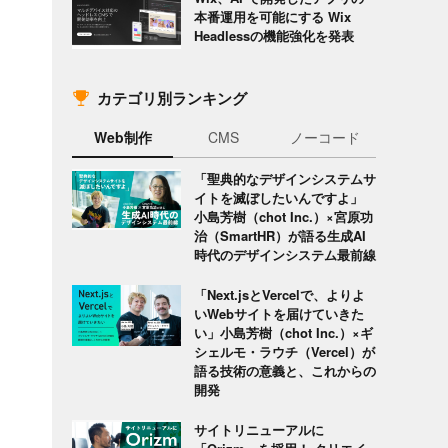
本番運用を可能にする Wix
Headlessの機能強化を発表
カテゴリ別ランキング
Web制作
CMS
ノーコード
「聖典的なデザインシステムサ
イトを滅ぼしたいんですよ」
小島芳樹（chot Inc.）×宮原功
治（SmartHR）が語る生成AI
時代のデザインシステム最前線
「Next.jsとVercelで、よりよ
いWebサイトを届けていきた
い」小島芳樹（chot Inc.）×ギ
シェルモ・ラウチ（Vercel）が
語る技術の意義と、これからの
開発
サイトリニューアルに