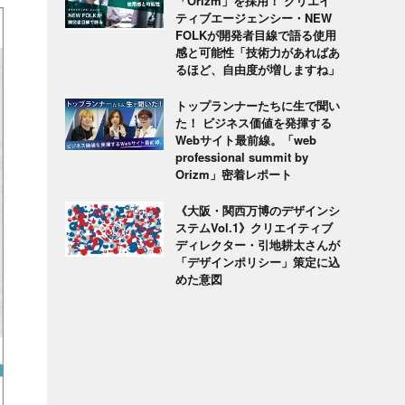
「Orizm」を採用！ クリエイ
ティブエージェンシー・NEW
FOLKが開発者目線で語る使用
感と可能性「技術力があればあ
るほど、自由度が増しますね」
トップランナーたちに生で聞い
た！ ビジネス価値を発揮する
Webサイト最前線。「web
professional summit by
Orizm」密着レポート
《大阪・関西万博のデザインシ
ステムVol.1》クリエイティブ
ディレクター・引地耕太さんが
「デザインポリシー」策定に込
めた意図