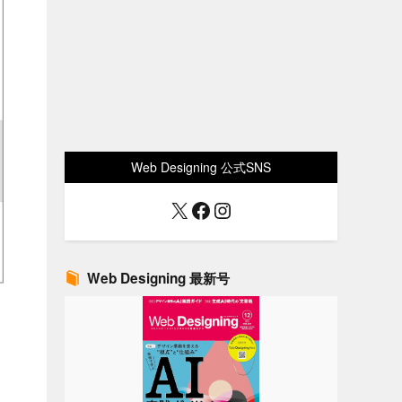
Web Designing 公式SNS
X
Facebook
Instagram
Web Designing 最新号