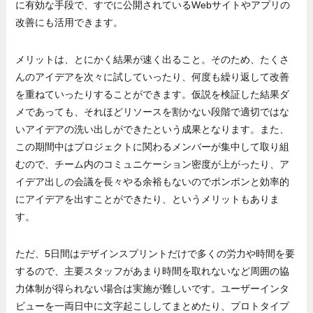
に有効な手段で、すでに公開されているWebサイトやアプリの
改善にも活用できます。
メリットは、とにかく結果が速く出ること。そのため、たくさ
んのアイデアを次々に試していったり、何度も繰り返して改善
を重ねていったりすることができます。仮説を検証した結果ダ
メであっても、それほどリソースを割かない段階で適切ではな
いアイデアの洗い出しができたという成果となります。また、
この期間中はプロジェクトに関わるメンバーが集中して取り組
むので、チーム内のコミュニケーション密度が上がったり、ア
イデア出しの会議を長々やる余裕もないのでポンポンと効率的
にアイデアを出すことができたり、というメリットもありま
す。
ただ、5日間はデザインスプリントだけで多くの労力や時間を要
するので、主要スタッフがあまり時間を取れないなど周囲の協
力体制が得られない場合は実施が難しいです。ユーザーインタ
ビューを一両日中に文字起こししてまとめたり、プロトタイプ