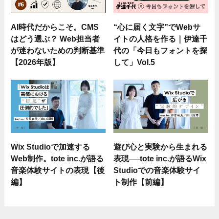
AI時代だからこそ。CMS
“心に届く文字”でWebサ
はどう選ぶ？ Web担当者
イトの人格を作る｜伊達千
が迷わないための判断基準
代の「今日もフォントを探
【2026年版】
して」Vol.5
Wix Studioで加速する
遊び心と実験から生まれる
Web制作。tote inc.が語る
表現──tote inc.が語るWix
音楽体験サイトの表現【後
Studioでの音楽体験サイ
編】
ト制作【前編】