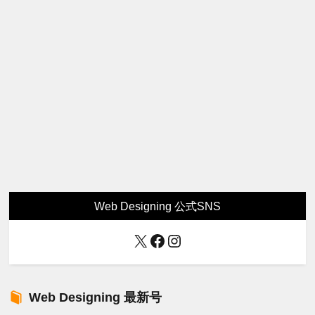
Web Designing 公式SNS
X
Facebook
Instagram
Web Designing 最新号