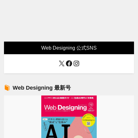
Web Designing 公式SNS
X
Facebook
Instagram
Web Designing 最新号