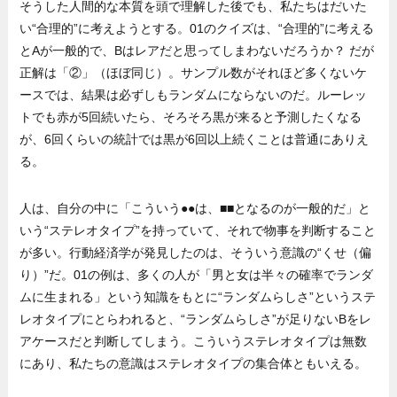
そうした人間的な本質を頭で理解した後でも、私たちはだいた
い“合理的”に考えようとする。01のクイズは、“合理的”に考える
とAが一般的で、Bはレアだと思ってしまわないだろうか？ だが
正解は「②」（ほぼ同じ）。サンプル数がそれほど多くないケ
ースでは、結果は必ずしもランダムにならないのだ。ルーレッ
トでも赤が5回続いたら、そろそろ黒が来ると予測したくなる
が、6回くらいの統計では黒が6回以上続くことは普通にありえ
る。
人は、自分の中に「こういう●●は、■■となるのが一般的だ」と
いう“ステレオタイプ”を持っていて、それで物事を判断すること
が多い。行動経済学が発見したのは、そういう意識の“くせ（偏
り）”だ。01の例は、多くの人が「男と女は半々の確率でランダ
ムに生まれる」という知識をもとに“ランダムらしさ”というステ
レオタイプにとらわれると、“ランダムらしさ”が足りないBをレ
アケースだと判断してしまう。こういうステレオタイプは無数
にあり、私たちの意識はステレオタイプの集合体ともいえる。