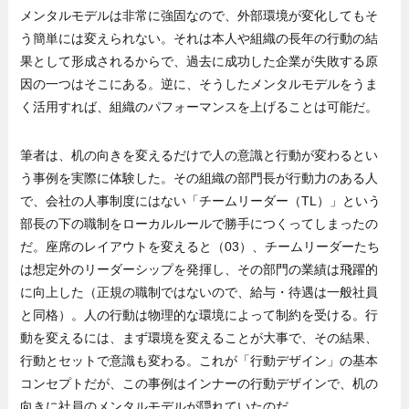
メンタルモデルは非常に強固なので、外部環境が変化してもそ
う簡単には変えられない。それは本人や組織の長年の行動の結
果として形成されるからで、過去に成功した企業が失敗する原
因の一つはそこにある。逆に、そうしたメンタルモデルをうま
く活用すれば、組織のパフォーマンスを上げることは可能だ。
筆者は、机の向きを変えるだけで人の意識と行動が変わるとい
う事例を実際に体験した。その組織の部門長が行動力のある人
で、会社の人事制度にはない「チームリーダー（TL）」という
部長の下の職制をローカルルールで勝手につくってしまったの
だ。座席のレイアウトを変えると（03）、チームリーダーたち
は想定外のリーダーシップを発揮し、その部門の業績は飛躍的
に向上した（正規の職制ではないので、給与・待遇は一般社員
と同格）。人の行動は物理的な環境によって制約を受ける。行
動を変えるには、まず環境を変えることが大事で、その結果、
行動とセットで意識も変わる。これが「行動デザイン」の基本
コンセプトだが、この事例はインナーの行動デザインで、机の
向きに社員のメンタルモデルが隠れていたのだ。