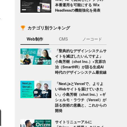
本番運用を可能にする Wix
Headlessの機能強化を発表
お
カテゴリ別ランキング
Web制作
CMS
ノーコード
「聖典的なデザインシステムサ
イトを滅ぼしたいんですよ」
小島芳樹（chot Inc.）×宮原功
治（SmartHR）が語る生成AI
時代のデザインシステム最前線
「Next.jsとVercelで、よりよ
いWebサイトを届けていきた
い」小島芳樹（chot Inc.）×ギ
シェルモ・ラウチ（Vercel）が
語る技術の意義と、これからの
開発
サイトリニューアルに