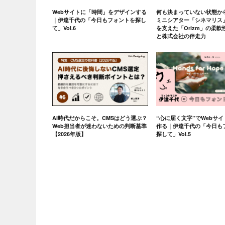
Webサイトに「時間」をデザインする
何も決まっていない状態か
｜伊達千代の「今日もフォントを探し
ミニシアター「シネマリス
て」Vol.6
を支えた「Orizm」の柔
と株式会社の伴走力
AI時代だからこそ。CMSはどう選ぶ？
“心に届く文字”でWebサ
Web担当者が迷わないための判断基準
作る｜伊達千代の「今日も
【2026年版】
探して」Vol.5