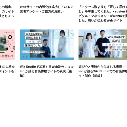
らの船出。
Webサイトの内製化は成功している？
「アクセス数よりも『正しく届け
」のサイト
読者アンケートご協力のお願い
と』を尊重してくれた」- susten
軟性とちょっ
ピタル・マネジメントがOrizmで
した、思いが伝わるWebサイト
イトの人格を
Wix Studioで加速するWeb制作。tote
遊び心と実験から生まれる表現──t
フォントを
inc.が語る音楽体験サイトの表現【後
inc.が語るWix Studioでの音楽体
編】
イト制作【前編】