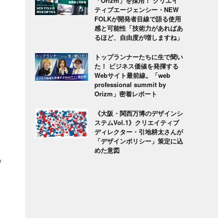
「Orizm」を採用！ クリエイ
ティブエージェンシー・NEW
FOLKが開発者目線で語る使用
感と可能性「技術力があればあ
るほど、自由度が増しますね」
トップランナーたちに生で聞い
た！ ビジネス価値を発揮する
Webサイト最前線。「web
professional summit by
Orizm」密着レポート
《大阪・関西万博のデザインシ
ステムVol.1》クリエイティブ
ディレクター・引地耕太さんが
「デザインポリシー」策定に込
めた意図
っ