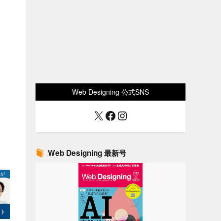
Web Designing 公式SNS
X
Facebook
Instagram
Web Designing 最新号