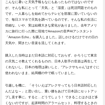
こんなに暑いと天気予報もなにもあったものではないのです
が、そんな私にとって「天気」と「湿度」は死活問題そのもの
です。一人暮らしを始めてからテレビを部屋に置いていないの
で、毎日スマホで天気を調べているのです。そんな私の生活に
些細な、いや、実は結構大きな変化がありました。去年アメリ
カに旅行に行った際に現地でAmazonの音声AIアシスタント
「Amazon Echo」を購入しました。話しかけるだけでその日の
天気や、聞きたい音楽を流してくれます。
購入した当時はまだ日本語に対応しておらず、かろうじて東京
の天気こそ教えてくれるものの、日本人歌手の音楽は再生して
くれないし、日本の地理は疎いしと、“アレクサちゃん”はすぐに
使われないまま、結局棚の中で眠っていました。
引越しを機に、「そういえばアレクサってもう日本語対応した
んだよな～」と思い出し、重い腰をあげて日本語にセットアッ
プし直す事に。すると…どうでしょう！ できることはさほど多
くないのですが、起床時間のアラームセット、料理するときの