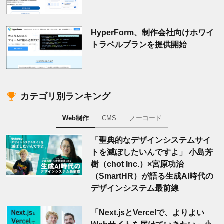
HyperForm、制作会社向けホワイ
トラベルプランを提供開始
カテゴリ別ランキング
Web制作
CMS
ノーコード
「聖典的なデザインシステムサイ
トを滅ぼしたいんですよ」 小島芳
樹（chot Inc.）×宮原功治
（SmartHR）が語る生成AI時代の
デザインシステム最前線
「Next.jsとVercelで、よりよい