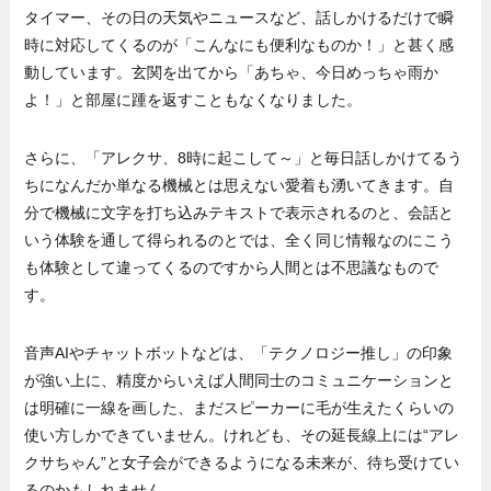
タイマー、その日の天気やニュースなど、話しかけるだけで瞬
時に対応してくるのが「こんなにも便利なものか！」と甚く感
動しています。玄関を出てから「あちゃ、今日めっちゃ雨か
よ！」と部屋に踵を返すこともなくなりました。
さらに、「アレクサ、8時に起こして～」と毎日話しかけてるう
ちになんだか単なる機械とは思えない愛着も湧いてきます。自
分で機械に文字を打ち込みテキストで表示されるのと、会話と
いう体験を通して得られるのとでは、全く同じ情報なのにこう
も体験として違ってくるのですから人間とは不思議なもので
す。
音声AIやチャットボットなどは、「テクノロジー推し」の印象
が強い上に、精度からいえば人間同士のコミュニケーションと
は明確に一線を画した、まだスピーカーに毛が生えたくらいの
使い方しかできていません。けれども、その延長線上には“アレ
クサちゃん”と女子会ができるようになる未来が、待ち受けてい
るのかもしれません。