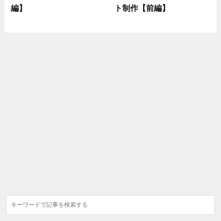
編】
ト制作【前編】
検
索