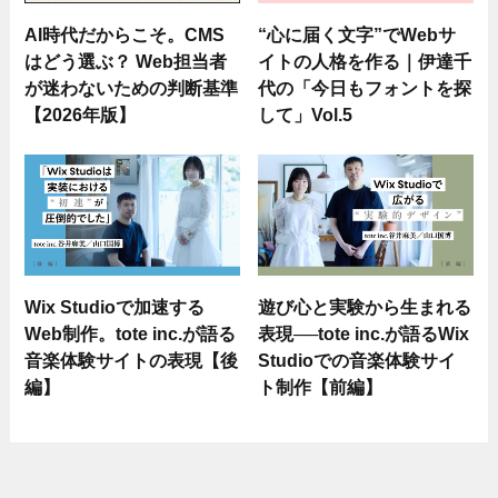
AI時代だからこそ。CMS
“心に届く文字”でWebサ
はどう選ぶ？ Web担当者
イトの人格を作る｜伊達千
が迷わないための判断基準
代の「今日もフォントを探
【2026年版】
して」Vol.5
Wix Studioで加速する
遊び心と実験から生まれる
Web制作。tote inc.が語る
表現──tote inc.が語るWix
音楽体験サイトの表現【後
Studioでの音楽体験サイ
編】
ト制作【前編】