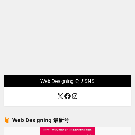
Web Designing 公式SNS
X
Facebook
Instagram
Web Designing 最新号