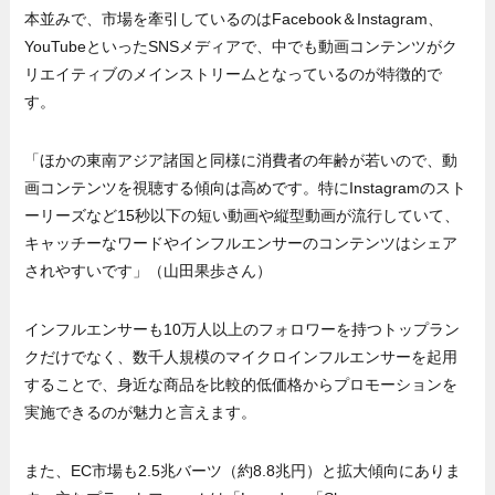
本並みで、市場を牽引しているのはFacebook＆Instagram、
YouTubeといったSNSメディアで、中でも動画コンテンツがク
リエイティブのメインストリームとなっているのが特徴的で
す。
「ほかの東南アジア諸国と同様に消費者の年齢が若いので、動
画コンテンツを視聴する傾向は高めです。特にInstagramのスト
ーリーズなど15秒以下の短い動画や縦型動画が流行していて、
キャッチーなワードやインフルエンサーのコンテンツはシェア
されやすいです」（山田果歩さん）
インフルエンサーも10万人以上のフォロワーを持つトップラン
クだけでなく、数千人規模のマイクロインフルエンサーを起用
することで、身近な商品を比較的低価格からプロモーションを
実施できるのが魅力と言えます。
また、EC市場も2.5兆バーツ（約8.8兆円）と拡大傾向にありま