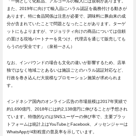
「一例として化粧品、アルコールの輸入には規制があります。
また、2019年に向けて輸入品にハラル認証を義務付ける動きが
あります。特に食品関係は注意が必要で、調味料に豚由来の成
分が含まれていたことで問題となったことがあります。ターゲ
ットにもよりますが、マジョリティ向けの商品については信頼
の置ける現地パートナーを見つけ、代理店を通じて販売しても
らうのが安全です」（泉裕一さん）
なお、インバウンドの場合も文化の違いが影響するため、店単
独ではなく地域ごとあるいは施設ごとのハラル認証対応など、
行政を巻き込んだ大規模なプロモーション施策が求められま
す。
インドネシア国内のオンライン広告の市場規模は2017年実績で
約1,690億円、2018年には約2,138億円に伸びることが予想され
ています。特徴的なのはSNSユーザーの伸び率で、主要プラッ
トフォームは統計上はYouTubeとFacebook、メッセンジャーは
WhatsAppが4割程度の普及率を示しています。