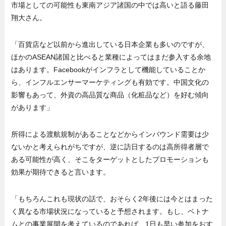
市場としての可能性も東南アジア諸国の中では高いと語る藤田
翔大さん。
「百貨店など以前から進出している日本企業も多いのですが、
ほかのASEAN諸国と比べると業種によってはまだ参入する余地
はあります。Facebookがインフラとして機能していることか
ら、インフルエンサーマーケティングも有効です。中国文化の
影響もあって、外資の高品質な商品（化粧品など）を好む傾向
があります」
所得による渡航規制があることなどからインバウンド需要は少
ないかと考えられがちですが、逆に訪日するのは高所得者層で
ある可能性が高く、そこをターゲットとしたプロモーションも
効果が期待できると言います。
「もちろんこれも現状の話で、おそらく2年後には今とはまった
く異なる市場状況になっていると予想されます。もし、ベトナ
ムとの事業展開を考えているのであれば、1日も早い参加をおす