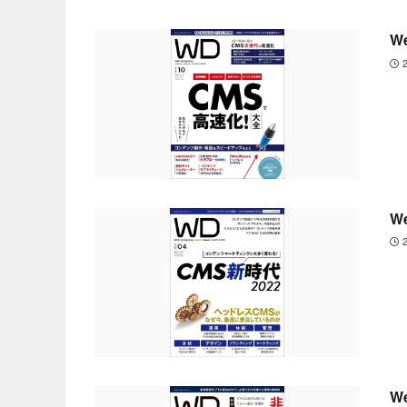
W
W
W