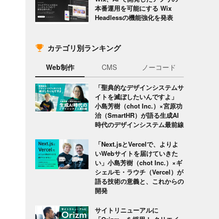
本番運用を可能にする Wix
Headlessの機能強化を発表
カテゴリ別ランキング
Web制作
CMS
ノーコード
「聖典的なデザインシステムサ
イトを滅ぼしたいんですよ」
小島芳樹（chot Inc.）×宮原功
治（SmartHR）が語る生成AI
時代のデザインシステム最前線
「Next.jsとVercelで、よりよ
いWebサイトを届けていきた
い」小島芳樹（chot Inc.）×ギ
シェルモ・ラウチ（Vercel）が
語る技術の意義と、これからの
開発
サイトリニューアルに