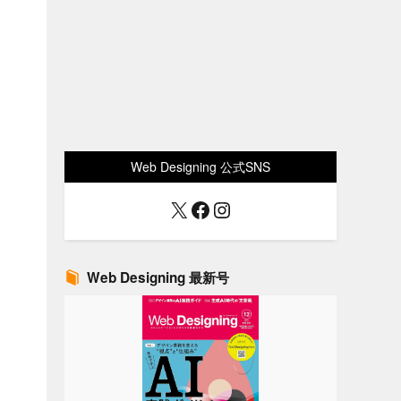
Web Designing 公式SNS
X
Facebook
Instagram
Web Designing 最新号