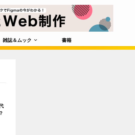
雑誌＆ムック
書籍
代
？