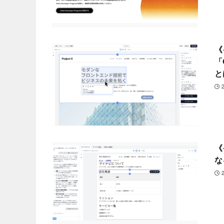
《
「
と
《
な