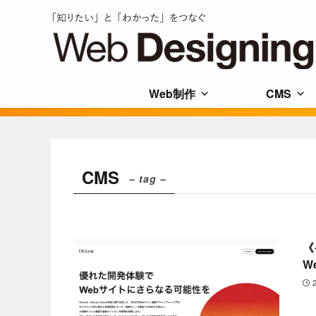
Web制作
CMS
CMS
– tag –
《
W