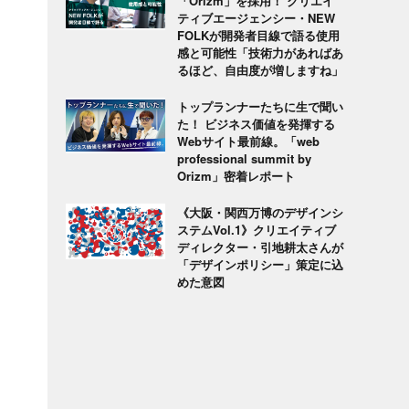
「Orizm」を採用！ クリエイ
ティブエージェンシー・NEW
FOLKが開発者目線で語る使用
感と可能性「技術力があればあ
るほど、自由度が増しますね」
トップランナーたちに生で聞い
た！ ビジネス価値を発揮する
Webサイト最前線。「web
professional summit by
Orizm」密着レポート
《大阪・関西万博のデザインシ
ステムVol.1》クリエイティブ
ディレクター・引地耕太さんが
「デザインポリシー」策定に込
めた意図