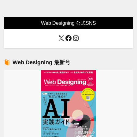
Web Designing 公式SNS
X
Facebook
Instagram
Web Designing 最新号