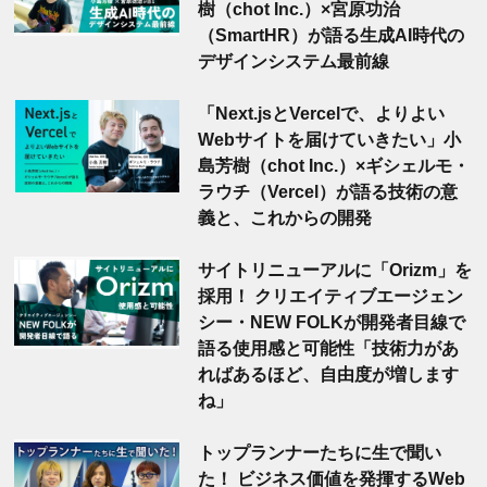
樹（chot Inc.）×宮原功治
（SmartHR）が語る生成AI時代の
デザインシステム最前線
「Next.jsとVercelで、よりよい
Webサイトを届けていきたい」小
島芳樹（chot Inc.）×ギシェルモ・
ラウチ（Vercel）が語る技術の意
義と、これからの開発
サイトリニューアルに「Orizm」を
採用！ クリエイティブエージェン
シー・NEW FOLKが開発者目線で
語る使用感と可能性「技術力があ
ればあるほど、自由度が増します
ね」
トップランナーたちに生で聞い
た！ ビジネス価値を発揮するWeb