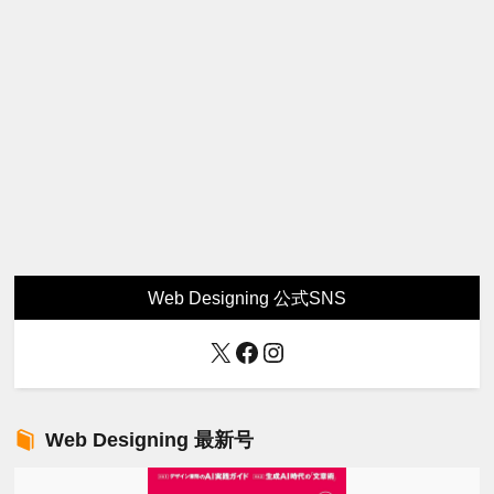
Web Designing 公式SNS
X
Facebook
Instagram
Web Designing 最新号