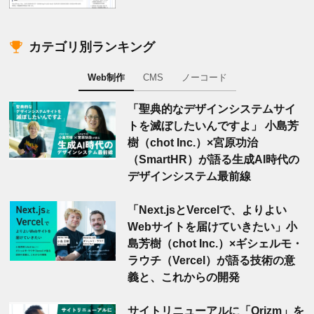
カテゴリ別ランキング
Web制作
CMS
ノーコード
「聖典的なデザインシステムサイ
トを滅ぼしたいんですよ」 小島芳
樹（chot Inc.）×宮原功治
（SmartHR）が語る生成AI時代の
デザインシステム最前線
「Next.jsとVercelで、よりよい
Webサイトを届けていきたい」小
島芳樹（chot Inc.）×ギシェルモ・
ラウチ（Vercel）が語る技術の意
義と、これからの開発
サイトリニューアルに「Orizm」を