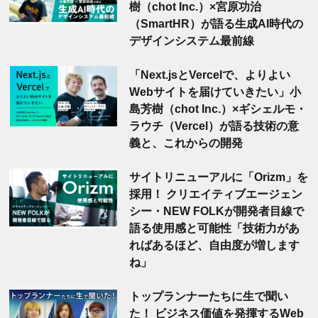
樹（chot Inc.）×宮原功治
（SmartHR）が語る生成AI時代の
デザインシステム最前線
「Next.jsとVercelで、よりよい
Webサイトを届けていきたい」小
島芳樹（chot Inc.）×ギシェルモ・
ラウチ（Vercel）が語る技術の意
義と、これからの開発
サイトリニューアルに「Orizm」を
採用！ クリエイティブエージェン
シー・NEW FOLKが開発者目線で
語る使用感と可能性「技術力があ
ればあるほど、自由度が増します
ね」
トップランナーたちに生で聞い
た！ ビジネス価値を発揮するWeb