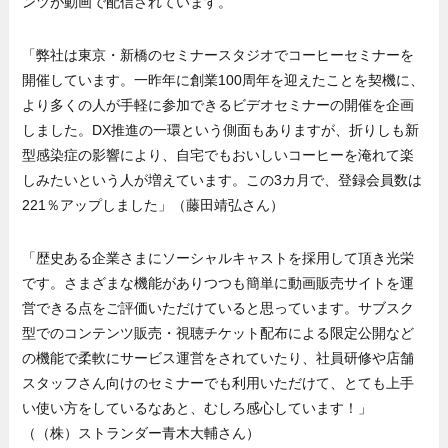
ンツが動画で配信されています。
「弊社は東京・新橋のセミナースタジオでコーヒーセミナーを
開催しています。一昨年に創業100周年を迎えたことを契機に、
より多くの人が手軽に参加できるビデオセミナーの開催を企画
しました。DX推進の一環という側面もありますが、折りしも新
型感染症の影響により、自宅でもおいしいコーヒーを淹れて楽
しみたいという人が増えています。この3カ月で、登録会員数は
221％アップしました」（藤田靖弘さん）
「歴史ある企業さまにソーシャルキャストを採用して頂き光栄
です。さまざまな機能がありつつも簡単に動画販売サイトを運
営できる点をご評価いただけていると思っています。サブスク
型でのコンテンツ販売・視聴チケット配布による限定公開など
の機能で柔軟にサービス運営をされていたり、社員研修や店舗
スタッフさん向けのセミナーでも利用いただけて、とても上手
い使い方をしているなあと、むしろ感心しています！」
（（株）ストランダー青木大輔さん）