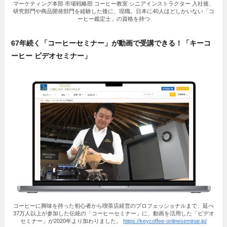
マーケティング本部 市場戦略部 コーヒー教室 シニアインストラクター 入社後、
研究部門や商品開発部門を経験した後に、現職。日本に40人ほどしかいない「コ
ーヒー鑑定士」の資格を持つ
67年続く「コーヒーセミナー」が動画で受講できる！「キーコ
ーヒー ビデオセミナー」
コーヒーに興味を持った初心者から喫茶店経営のプロフェッショナルまで、延べ
37万人以上が参加した伝統の「コーヒーセミナー」に、動画を活用した「ビデオ
セミナー」が2020年より加わりました。
https://keycoffee-onlineseminar.jp/