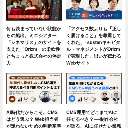
何も決まっていない状態か
「アクセス数よりも『正し
らの船出。ミニシアター
く届けること』を尊重して
「シネマリス」のサイトを
くれた」- sustenキャピタ
支えた「Orizm」の柔軟性
ル・マネジメントがOrizm
とちょっと株式会社の伴走
で実現した、思いが伝わる
力
Webサイト
AI時代だからこそ。CMS
CMS運用でどこまでAIに
はどう選ぶ？ Web担当者
任せるべき？──制作会社
が迷わないための判断基準
が語る、AIに任せたい業務