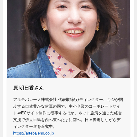
原 明日香さん
アルテバレーノ株式会社 代表取締役/ディレクター。キジが闊
歩する自然豊かな伊豆の国で、中小企業のコーポレートサイ
トやECサイト制作に従事するほか、ネット施策を通じた経営
支援で伊豆半島を西へ東へたまに南へ。日々奔走しながらデ
ィレクター道を追究中。
https://artebaleno.co.jp