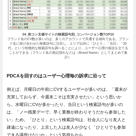
04_街コン主催サイトの検索語句別_コンバージョン数TOP10
ブランド名のCV数が多いのは、多くのアカウントで共通する傾向である。ブラン
ド名に掛け合わせた検索語句に注目し、エリア以外に「ひとり」「当日」「30
代」という特徴的な検索語句を調べることにより、ユーザー心理の仮説を立てる
ことができる（ブランド名の表記揺れなどは（Brand Name）としてまとめて集
計）
PDCAを回すのはユーザー心理毎の訴求に沿って
例えば、月曜日の午前にCVするユーザーが多いのは、「週末が
充実しておらず、今週末こそは充実させたい」という思いか
ら。水曜日にCVが多かったり、当日という検索語句が多いの
は、「ノー残業デーで、早く業務が終わりそうだから参加した
い」ため。「ひとり」という検索語句は、社会人になり友人と
疎遠になったり、上京した人は友人が少なく「ひとりでも参加
できる場所はないか」という気持ちから。