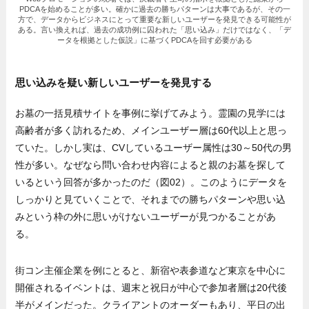
PDCAを始めることが多い。確かに過去の勝ちパターンは大事であるが、その一
方で、データからビジネスにとって重要な新しいユーザーを発見できる可能性が
ある。言い換えれば、過去の成功例に囚われた「思い込み」だけではなく、「デ
ータを根拠とした仮説」に基づくPDCAを回す必要がある
思い込みを疑い新しいユーザーを発見する
お墓の一括見積サイトを事例に挙げてみよう。霊園の見学には
高齢者が多く訪れるため、メインユーザー層は60代以上と思っ
ていた。しかし実は、CVしているユーザー属性は30～50代の男
性が多い。なぜなら問い合わせ内容によると親のお墓を探して
いるという回答が多かったのだ（図02）。このようにデータを
しっかりと見ていくことで、それまでの勝ちパターンや思い込
みという枠の外に思いがけないユーザーが見つかることがあ
る。
街コン主催企業を例にとると、新宿や表参道など東京を中心に
開催されるイベントは、週末と祝日が中心で参加者層は20代後
半がメインだった。クライアントのオーダーもあり、平日の出