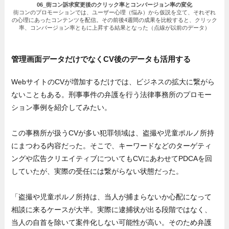
06_街コン訴求変更後のクリック率とコンバージョン率の変化
街コンのプロモーションでは、ユーザー心理（悩み）から仮説を立て、それぞれ
の心理にあったコンテンツを配信。その前後4週間の成果を比較すると、クリック
率、コンバージョン率ともに上昇する結果となった（点線が以前のデータ）
管理画面データだけでなくCV後のデータも活用する
WebサイトのCVが増加するだけでは、ビジネスの拡大に繋がら
ないこともある。刑事事件の弁護を行う法律事務所のプロモー
ション事例を紹介してみたい。
この事務所が扱うCVが多い犯罪領域は、盗撮や児童ポルノ所持
にまつわる内容だった。そこで、キーワードなどのターゲティ
ングや広告クリエイティブについてもCVにあわせてPDCAを回
していたが、実際の受任には繋がらない状態だった。
「盗撮や児童ポルノ所持は、当人が捕まらないか心配になって
相談に来るケースが大半。実際に逮捕状が出る段階ではなく、
当人の自首を除いて案件化しない可能性が高い。そのため弁護