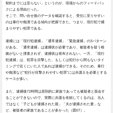
契約までには至らない」というのが、現場からのフィードバッ
クによる理由だった。
そこで、問い合せ後のデータを確認すると、受任に至りやすい
のは暴行や痴漢である傾向が把握できた。つまり、現行犯で捕
まりやすい犯罪である。
逮捕には「現行犯逮捕」「通常逮捕」「緊急逮捕」の3パターン
がある。「通常逮捕」は逮捕状が必要であり、被疑者を疑う根
拠がないと捜査されず、逮捕状は発布されない。一方、「現行
犯逮捕」は、犯罪を目撃した、もしくは犯行から間もないタイ
ミングで近くにいた人であれば逮捕ができる。そのため、暴行
や痴漢など“犯行が目撃されやすい犯罪”には弁護士を必要とする
ケースが多い。
また、逮捕後72時間は原則的に家族であっても被疑者と面会す
ることができないので、実際に弁護を依頼してくるのは、当人
ではなく「子どもが逮捕された親」「夫が逮捕された妻」な
ど、被疑者の家族であることが多かった（図07）。