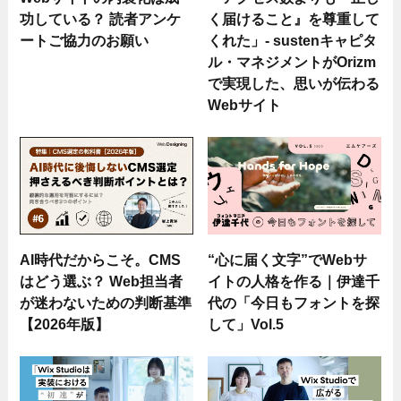
功している？ 読者アンケ
く届けること』を尊重して
ートご協力のお願い
くれた」- sustenキャピタ
ル・マネジメントがOrizm
で実現した、思いが伝わる
Webサイト
AI時代だからこそ。CMS
“心に届く文字”でWebサ
はどう選ぶ？ Web担当者
イトの人格を作る｜伊達千
が迷わないための判断基準
代の「今日もフォントを探
【2026年版】
して」Vol.5