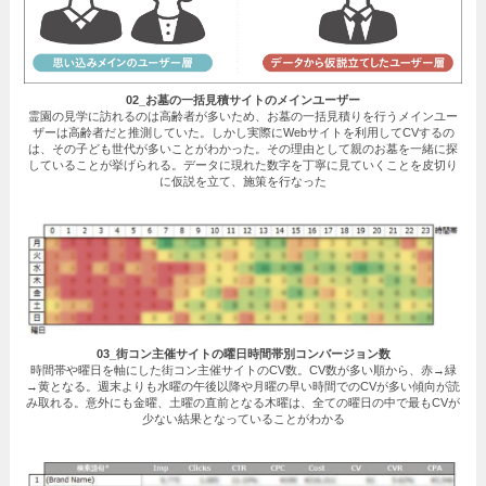
02_お墓の一括見積サイトのメインユーザー
霊園の見学に訪れるのは高齢者が多いため、お墓の一括見積りを行うメインユー
ザーは高齢者だと推測していた。しかし実際にWebサイトを利用してCVするの
は、その子ども世代が多いことがわかった。その理由として親のお墓を一緒に探
していることが挙げられる。データに現れた数字を丁寧に見ていくことを皮切り
に仮説を立て、施策を行なった
03_街コン主催サイトの曜日時間帯別コンバージョン数
時間帯や曜日を軸にした街コン主催サイトのCV数。CV数が多い順から、赤→緑
→黄となる。週末よりも水曜の午後以降や月曜の早い時間でのCVが多い傾向が読
み取れる。意外にも金曜、土曜の直前となる木曜は、全ての曜日の中で最もCVが
少ない結果となっていることがわかる