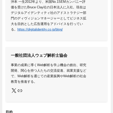
沖本 一生2012年より、米国No.1SEMカンパニー評
価を受けたBruce Clay社の日本法人に入社。現在は
デジタルアイデンティティ社のアドストラテジー部
門のディヴィジョンマネージャーとしてビジネス拡
大を目的とした広告運用をアドバイスを行ってい
る。
https://digitalidentity.co.jp/blog/
一般社団法人ウェブ解析士協会
事業の成果に導くWeb解析を学ぶ機会の創出、研究
開発、関心を持つ人たちの交流促進、就業支援など
で、Web解析を通じての産業振興やWeb解析の社会
教育を推進する。
X
Link
目的