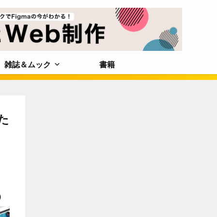
雑誌＆ムック
書籍
た