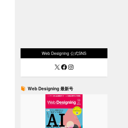
Web Designing 公式SNS
X
Facebook
Instagram
Web Designing 最新号