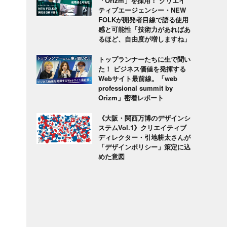
「Orizm」を採用！ クリエイ
ティブエージェンシー・NEW
FOLKが開発者目線で語る使用
感と可能性「技術力があればあ
るほど、自由度が増しますね」
トップランナーたちに生で聞い
た！ ビジネス価値を発揮する
Webサイト最前線。「web
professional summit by
Orizm」密着レポート
《大阪・関西万博のデザインシ
ステムVol.1》クリエイティブ
ディレクター・引地耕太さんが
「デザインポリシー」策定に込
めた意図