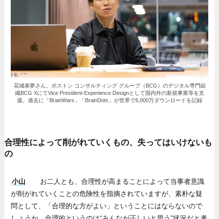
花城泰夢さん。ボストン コンサルティング グループ（BCG）のデジタル専門組
織BCG XにてVice President-Experience Designとして国内外の新規事業等を支
援。過去に「BrainWars」「BrainDots」が世界で6,000万ダウンロードを記録
合理性によって削がれていくもの、失ってはいけないも
の
小山
お二人とも、合理性が高まることによって当事者意識
が削がれていくことの危険性を指摘されていますが、素朴な疑
問として、「合理的な方がよい」ということにはならないので
しょうか。合理的というのは“みんなが正しいと思う”状況だと考