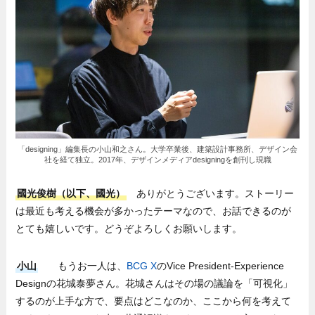
「designing」編集長の小山和之さん。大学卒業後、建築設計事務所、デザイン会
社を経て独立。2017年、デザインメディアdesigningを創刊し現職
國光俊樹（以下、國光）
ありがとうございます。ストーリー
は最近も考える機会が多かったテーマなので、お話できるのが
とても嬉しいです。どうぞよろしくお願いします。
小山
もうお一人は、
BCG X
のVice President-Experience
Designの花城泰夢さん。花城さんはその場の議論を「可視化」
するのが上手な方で、要点はどこなのか、ここから何を考えて