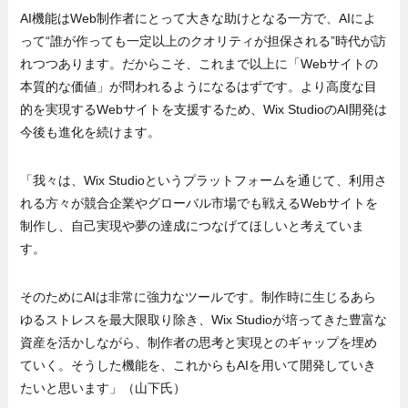
AI機能はWeb制作者にとって大きな助けとなる一方で、AIによ
って“誰が作っても一定以上のクオリティが担保される”時代が訪
れつつあります。だからこそ、これまで以上に「Webサイトの
本質的な価値」が問われるようになるはずです。より高度な目
的を実現するWebサイトを支援するため、Wix StudioのAI開発は
今後も進化を続けます。
「我々は、Wix Studioというプラットフォームを通じて、利用さ
れる方々が競合企業やグローバル市場でも戦えるWebサイトを
制作し、自己実現や夢の達成につなげてほしいと考えていま
す。
そのためにAIは非常に強力なツールです。制作時に生じるあら
ゆるストレスを最大限取り除き、Wix Studioが培ってきた豊富な
資産を活かしながら、制作者の思考と実現とのギャップを埋め
ていく。そうした機能を、これからもAIを用いて開発していき
たいと思います」（山下氏）