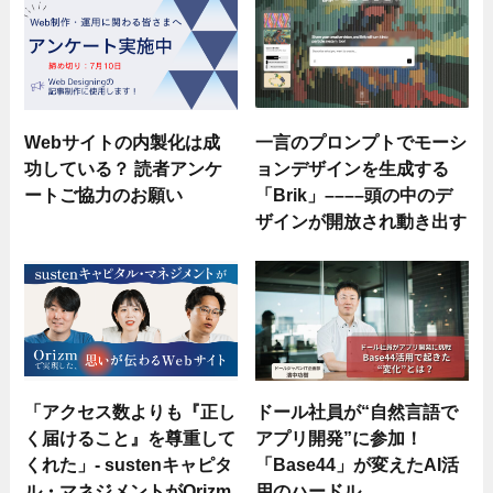
Webサイトの内製化は成
一言のプロンプトでモーシ
功している？ 読者アンケ
ョンデザインを生成する
ートご協力のお願い
「Brik」––––頭の中のデ
ザインが開放され動き出す
「アクセス数よりも『正し
ドール社員が“自然言語で
く届けること』を尊重して
アプリ開発”に参加！
くれた」- sustenキャピタ
「Base44」が変えたAI活
ル・マネジメントがOrizm
用のハードル