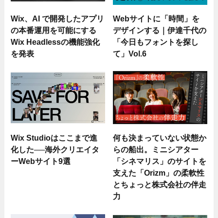
Wix、AI で開発したアプリ
Webサイトに「時間」を
の本番運用を可能にする
デザインする｜伊達千代の
Wix Headlessの機能強化
「今日もフォントを探し
を発表
て」Vol.6
Wix Studioはここまで進
何も決まっていない状態か
化した──海外クリエイタ
らの船出。ミニシアター
ーWebサイト9選
「シネマリス」のサイトを
支えた「Orizm」の柔軟性
とちょっと株式会社の伴走
力