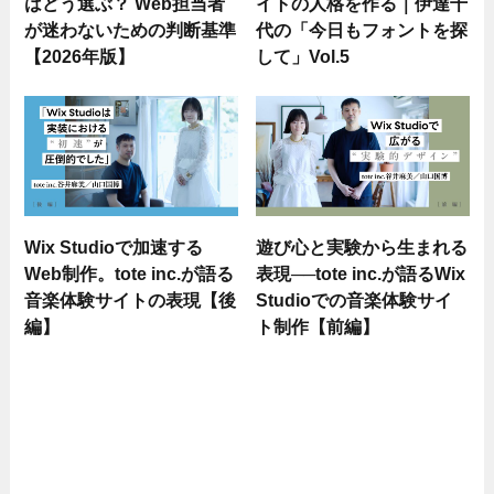
はどう選ぶ？ Web担当者
イトの人格を作る｜伊達千
が迷わないための判断基準
代の「今日もフォントを探
【2026年版】
して」Vol.5
Wix Studioで加速する
遊び心と実験から生まれる
Web制作。tote inc.が語る
表現──tote inc.が語るWix
音楽体験サイトの表現【後
Studioでの音楽体験サイ
編】
ト制作【前編】