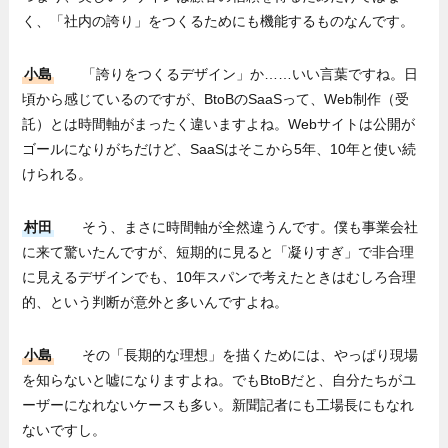
く、「社内の誇り」をつくるためにも機能するものなんです。
小島
「誇りをつくるデザイン」か……いい言葉ですね。日
頃から感じているのですが、BtoBのSaaSって、Web制作（受
託）とは時間軸がまったく違いますよね。Webサイトは公開が
ゴールになりがちだけど、SaaSはそこから5年、10年と使い続
けられる。
村田
そう、まさに時間軸が全然違うんです。僕も事業会社
に来て驚いたんですが、短期的に見ると「凝りすぎ」で非合理
に見えるデザインでも、10年スパンで考えたときはむしろ合理
的、という判断が意外と多いんですよね。
小島
その「長期的な理想」を描くためには、やっぱり現場
を知らないと嘘になりますよね。でもBtoBだと、自分たちがユ
ーザーになれないケースも多い。新聞記者にも工場長にもなれ
ないですし。