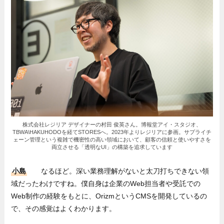
株式会社レジリア デザイナーの村田 俊英さん。博報堂アイ・スタジオ、
TBWA\HAKUHODOを経てSTORESへ。2023年よりレジリアに参画。サプライチ
ェーン管理という複雑で機密性の高い領域において、顧客の信頼と使いやすさを
両立させる「透明なUI」の構築を追求しています
小島
なるほど。深い業務理解がないと太刀打ちできない領
域だったわけですね。僕自身は企業のWeb担当者や受託での
Web制作の経験をもとに、OrizmというCMSを開発しているの
で、その感覚はよくわかります。