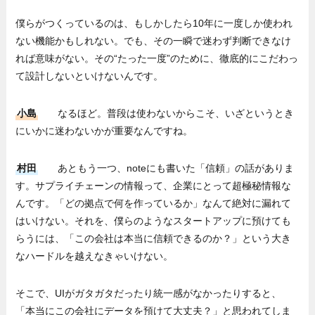
僕らがつくっているのは、もしかしたら10年に一度しか使われ
ない機能かもしれない。でも、その一瞬で迷わず判断できなけ
れば意味がない。その“たった一度”のために、徹底的にこだわっ
て設計しないといけないんです。
小島
なるほど。普段は使わないからこそ、いざというとき
にいかに迷わないかが重要なんですね。
村田
あともう一つ、noteにも書いた「信頼」の話がありま
す。サプライチェーンの情報って、企業にとって超極秘情報な
んです。「どの拠点で何を作っているか」なんて絶対に漏れて
はいけない。それを、僕らのようなスタートアップに預けても
らうには、「この会社は本当に信頼できるのか？」という大き
なハードルを越えなきゃいけない。
そこで、UIがガタガタだったり統一感がなかったりすると、
「本当にこの会社にデータを預けて大丈夫？」と思われてしま