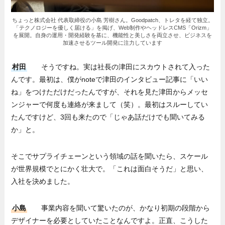
ちょっと株式会社 代表取締役の小島 芳樹さん。Goodpatch、トレタを経て独立。
「テクノロジーを優しく届ける」を掲げ、Web制作やヘッドレスCMS「Orizm」
を展開。自身の運用・開発経験を基に、機能性と美しさを両立させ、ビジネスを
加速させるツール開発に注力しています
村田
そうですね。実は社長の津田にスカウトされて入った
んです。最初は、僕がnoteで津田のインタビュー記事に「いい
ね」をつけただけだったんですが、それを見た津田からメッセ
ンジャーで何度も連絡が来まして（笑）。最初はスルーしてい
たんですけど、3回も来たので「じゃあ話だけでも聞いてみる
か」と。
そこでサプライチェーンという領域の話を聞いたら、スケール
が世界規模でとにかく壮大で。「これは面白そうだ」と思い、
入社を決めました。
小島
事業内容を聞いて驚いたのが、かなり初期の段階から
デザイナーを必要としていたことなんですよ。正直、こうした