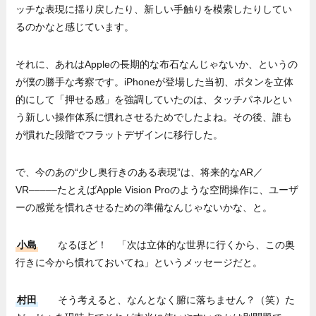
ッチな表現に揺り戻したり、新しい手触りを模索したりしてい
るのかなと感じています。
それに、あれはAppleの長期的な布石なんじゃないか、というの
が僕の勝手な考察です。iPhoneが登場した当初、ボタンを立体
的にして「押せる感」を強調していたのは、タッチパネルとい
う新しい操作体系に慣れさせるためでしたよね。その後、誰も
が慣れた段階でフラットデザインに移行した。
で、今のあの“少し奥行きのある表現”は、将来的なAR／
VR–––––たとえばApple Vision Proのような空間操作に、ユーザ
ーの感覚を慣れさせるための準備なんじゃないかな、と。
小島
なるほど！ 「次は立体的な世界に行くから、この奥
行きに今から慣れておいてね」というメッセージだと。
村田
そう考えると、なんとなく腑に落ちません？（笑）た