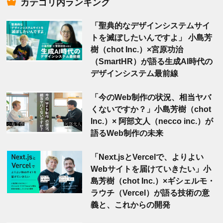
カテゴリ内ランキング
「聖典的なデザインシステムサイ
トを滅ぼしたいんですよ」 小島芳
樹（chot Inc.）×宮原功治
（SmartHR）が語る生成AI時代の
デザインシステム最前線
「今のWeb制作の状況、相当ヤバ
くないですか？」小島芳樹（chot
Inc.）× 阿部文人（necco inc.）が
語るWeb制作の未来
「Next.jsとVercelで、よりよい
Webサイトを届けていきたい」小
島芳樹（chot Inc.）×ギシェルモ・
ラウチ（Vercel）が語る技術の意
義と、これからの開発