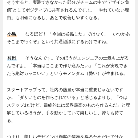
そうすると、実装できなかった部分がチームの中で“デザイン負
債”としてポジティブに共有されるんですよ。「やれていない理
由」も明確になるし、あとで改善しやすくなる。
小島
なるほど！ 「今回は妥協した」ではなく、「いつかあ
そこまで行くぞ」という共通認識にするわけですね。
村田
そうなんです。そのほうがエンジニアの士気も上がる
んですよ。「本当はここまで作り込みたい」「これが実現でき
たら絶対カッコいい」というモメンタム（勢い）が生まれる。
スタートアップって、社内の熱量が本当に重要じゃないです
か。「ダサいものを作らされている」と感じるよりも、「今は
ステップ1だけど、最終的には業界最高のものを作るんだ」と理
解しているほうが、手を動かしていて楽しいし、誇りも持て
る。
つまり、美しいデザインは顧客の信頼を得るためだけではな