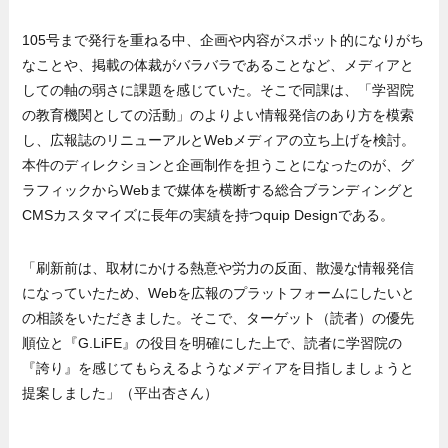
105号まで発行を重ねる中、企画や内容がスポット的になりがち
なことや、掲載の体裁がバラバラであることなど、メディアと
しての軸の弱さに課題を感じていた。そこで同課は、「学習院
の教育機関としての活動」のよりよい情報発信のあり方を模索
し、広報誌のリニューアルとWebメディアの立ち上げを検討。
本件のディレクションと企画制作を担うことになったのが、グ
ラフィックからWebまで媒体を横断する総合ブランディングと
CMSカスタマイズに長年の実績を持つquip Designである。
「刷新前は、取材にかける熱意や労力の反面、散漫な情報発信
になっていたため、Webを広報のプラットフォームにしたいと
の相談をいただきました。そこで、ターゲット（読者）の優先
順位と『G.LiFE』の役目を明確にした上で、読者に学習院の
『誇り』を感じてもらえるようなメディアを目指しましょうと
提案しました」（平出杏さん）