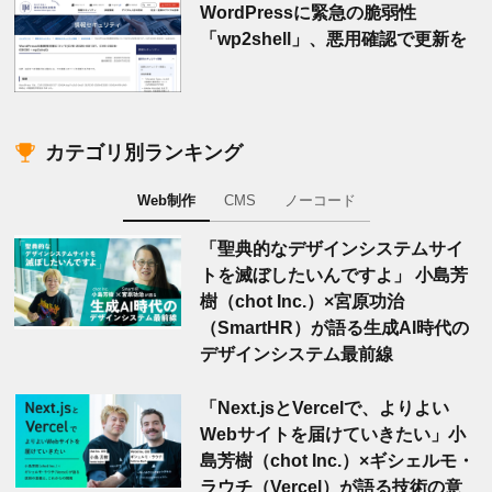
WordPressに緊急の脆弱性
「wp2shell」、悪用確認で更新を
カテゴリ別ランキング
Web制作
CMS
ノーコード
「聖典的なデザインシステムサイ
トを滅ぼしたいんですよ」 小島芳
樹（chot Inc.）×宮原功治
（SmartHR）が語る生成AI時代の
デザインシステム最前線
「Next.jsとVercelで、よりよい
Webサイトを届けていきたい」小
島芳樹（chot Inc.）×ギシェルモ・
ラウチ（Vercel）が語る技術の意