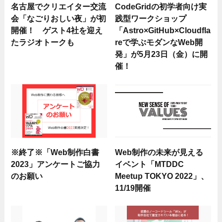
名古屋でクリエイター交流
CodeGridの初学者向け実
会「なごりおしい夜」が初
践型ワークショップ
開催！ ゲスト4社を迎え
「Astro×GitHub×Cloudfla
たラジオトークも
reで学ぶモダンなWeb開
発」が5月23日（金）に開
催！
※終了※「Web制作白書
Web制作の未来が見える
2023」アンケートご協力
イベント「MTDDC
のお願い
Meetup TOKYO 2022」、
11/19開催