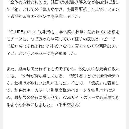
「全体の方針としては、誌面での縦書き導入など各媒体に適し
た『箱』としての『読みやすさ』を最重要視した上で、フォン
ト選びや余白のバランスを意識しました。
『G.LiFE』のロゴも制作し、学習院の校章に使われている桜を
モチーフに、つぼみから開花していく様子の表現とコピーで
『私たち（それぞれ）が主役となって育てていく学習院のメデ
ィア』というメッセージを込めました。
また、継続して発行するものですから、読む人にも更新する人
にも、『次号が待ち遠しくなる』『続けることで付加価値がつ
く』仕掛けが欲しいと思いました。そこで、『伝統』に着目し
て、和色のキーカラーと和柄文様のパターンを毎号ごとに定
め、最新号の発行にあわせて、Webサイトのテーマも変更でき
るような仕様にしました」（平出杏さん）