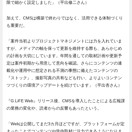
限で細かく設定しました」（平出修二さん）
加えて、CMSは構築で終わりではなく、活用できる体制づくり
も重要だ。
「案件当初よりプロジェクトマネジメントには力を入れていま
すが、メディアの軸を保って更新を維持する際も、あらかじめ
の計画を大切にしています。年間を通しての取材計画や更新予
定は案件初期から用意して意向を確認。さらにコンテンツの連
載化や運用中に想定される不測の事態に備えたコンテンツの
『ストック』、撮影写真の共有なども行い、よりよいコンテン
ツづくりの環境アップデートを続けています」（平出杏さん）
『G.LiFE Web』リリース後、CMSを導入したことによる広報課
の業務の変化や、読者からの反響もあったという。
「Webは公開してまだ3カ月ほどですが、プラットフォームが定
まったことでコンテンツや学内取材に注力できるようになりま