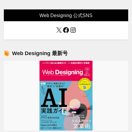
Web Designing 公式SNS
X
Facebook
Instagram
Web Designing 最新号