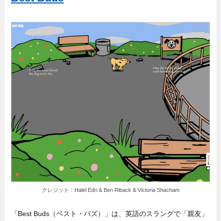
クレジット：Halel Edri & Ben Riback & Victoria Shacham
「Best Buds（ベスト・バズ）」は、英語のスラングで「親友」