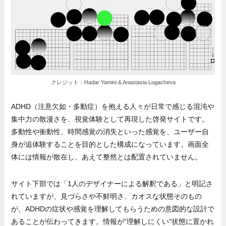
クレジット：Hadar Yamini & Anastasia Logacheva
ADHD（注意欠如・多動症）を抱える人々が日常で感じる混沌や
集中力の散漫さを、視覚体験として再現した啓発サイトです。
多動性や衝動性、時間感覚の消失といった感覚を、ユーザー自
身が追体験することを目的とした構成になっています。画面全
体には情報が散在し、あえて整然とは配置されていません。
サイト下部では「1人のデザイナーによる解釈である」と明記さ
れていますが、見づらさや不鮮明さ、カオスな状態そのもの
が、ADHDの症状や感覚を理解してもらうための意図的な設計で
あることが伝わってきます。情報が“理解しにくい”状態に置かれ