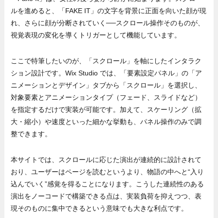
ルを進めると、「FAKE IT」の文字を背景に正面を向いた顔が現
れ、さらに顔が分断されていく──スクロール操作そのものが、
視覚表現の変化を導くトリガーとして機能しています。
ここで特筆したいのが、「スクロール」を軸にしたインタラク
ション設計です。Wix Studio では、「要素設定パネル」の「ア
ニメーションとデザイン」タブから「スクロール」を選択し、
対象要素とアニメーションタイプ（フェード、スライドなど）
を指定するだけで実装が可能です。加えて、スケーリング（拡
大・縮小）や速度といった細かな挙動も、パネル操作のみで調
整できます。
本サイトでは、スクロールに応じた演出が連続的に設計されて
おり、ユーザーはページを読むというより、物語の中へと“入り
込んでいく”感覚を得ることになります。こうした連続性のある
演出をノーコードで構築できる点は、実装負荷を抑えつつ、表
現そのものに集中できるという意味でも大きな利点です。