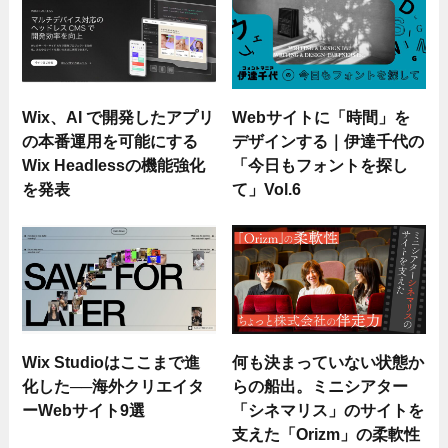
Wix、AI で開発したアプリ
Webサイトに「時間」を
の本番運用を可能にする
デザインする｜伊達千代の
Wix Headlessの機能強化
「今日もフォントを探し
を発表
て」Vol.6
Wix Studioはここまで進
何も決まっていない状態か
化した──海外クリエイタ
らの船出。ミニシアター
ーWebサイト9選
「シネマリス」のサイトを
支えた「Orizm」の柔軟性