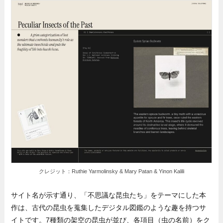
クレジット：Ruthie Yarmolinsky & Mary Patan & Yinon Kalili
サイト名が示す通り、「不思議な昆虫たち」をテーマにした本
作は、古代の昆虫を蒐集したデジタル図鑑のような趣を持つサ
イトです。7種類の架空の昆虫が並び、各項目（虫の名前）をク