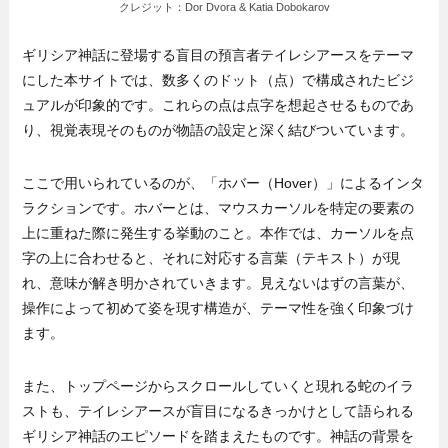
クレジット：Dor Dvora & Katia Dobokarov
ギリシア神話に登場する盲目の預言者テイレシアースをテーマ
にした本サイトでは、数多くのドット（点）で構成されたビジ
ュアルが印象的です。これらの点は点字を想起させるものであ
り、視覚表現そのものが物語の設定と深く結びついています。
ここで用いられているのが、「ホバー（Hover）」によるインタ
ラクションです。ホバーとは、マウスカーソルを特定の要素の
上に重ねた際に発生する挙動のこと。本作では、カーソルを点
字の上に合わせると、それに対応する言葉（テキスト）が現
れ、意味が解き明かされていきます。見えないはずの言葉が、
操作によって初めて姿を現す構造が、テーマ性を強く印象づけ
ます。
また、トップページからスクロールしていくと現れる蛇のイラ
ストも、テイレシアースが盲目になるきっかけとして語られる
ギリシア神話のエピソードを踏まえたものです。神話の背景を