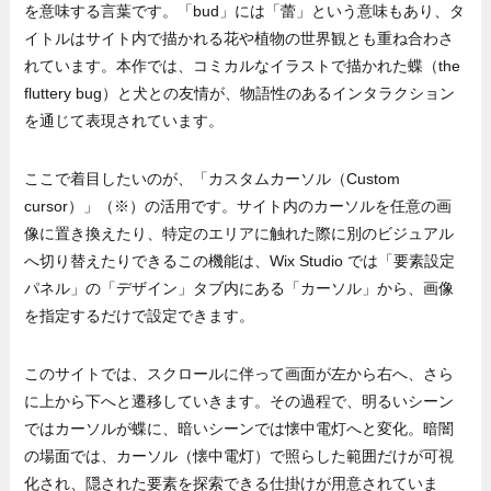
を意味する言葉です。「bud」には「蕾」という意味もあり、タ
イトルはサイト内で描かれる花や植物の世界観とも重ね合わさ
れています。本作では、コミカルなイラストで描かれた蝶（the
fluttery bug）と犬との友情が、物語性のあるインタラクション
を通じて表現されています。
ここで着目したいのが、「カスタムカーソル（Custom
cursor）」（※）の活用です。サイト内のカーソルを任意の画
像に置き換えたり、特定のエリアに触れた際に別のビジュアル
へ切り替えたりできるこの機能は、Wix Studio では「要素設定
パネル」の「デザイン」タブ内にある「カーソル」から、画像
を指定するだけで設定できます。
このサイトでは、スクロールに伴って画面が左から右へ、さら
に上から下へと遷移していきます。その過程で、明るいシーン
ではカーソルが蝶に、暗いシーンでは懐中電灯へと変化。暗闇
の場面では、カーソル（懐中電灯）で照らした範囲だけが可視
化され、隠された要素を探索できる仕掛けが用意されていま