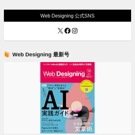
Web Designing 公式SNS
X
Facebook
Instagram
Web Designing 最新号