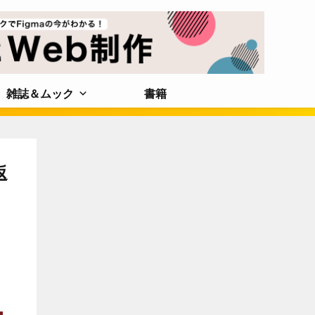
雑誌＆ムック
書籍
返