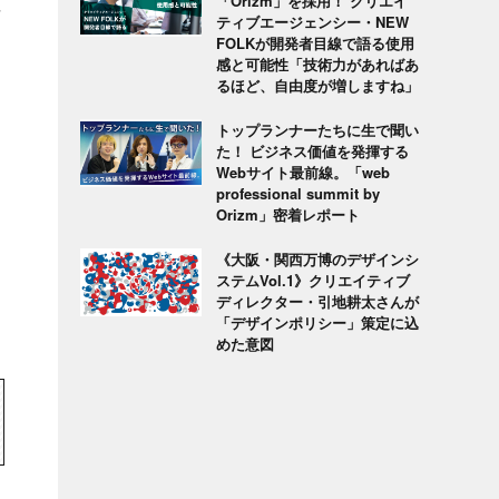
「Orizm」を採用！ クリエイ
て
ティブエージェンシー・NEW
FOLKが開発者目線で語る使用
感と可能性「技術力があればあ
るほど、自由度が増しますね」
トップランナーたちに生で聞い
た！ ビジネス価値を発揮する
Webサイト最前線。「web
professional summit by
Orizm」密着レポート
《大阪・関西万博のデザインシ
ステムVol.1》クリエイティブ
ディレクター・引地耕太さんが
「デザインポリシー」策定に込
めた意図