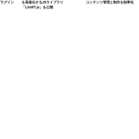
eプラグイン
を高速化するJSライブラリ
コンテンツ管理と制作を効率化
「LiteRT.js」を公開