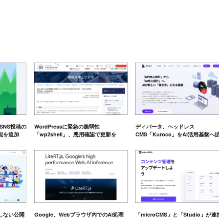
e、SNS投稿の
WordPressに緊急の脆弱性
ディバータ、ヘッドレス
能を追加
「wp2shell」、悪用確認で更新を
CMS「Kuroco」をAI活用基盤へ
しない公開
Google、Webブラウザ内でのAI処理
「microCMS」と「Studio」が