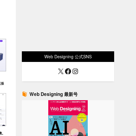
Web Designing 公式SNS
X
Facebook
Instagram
拡張
Web Designing 最新号
連携。