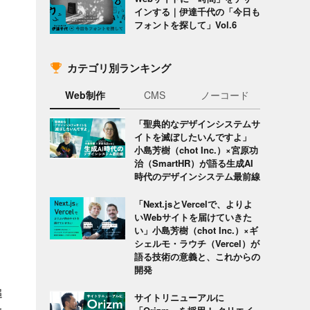
に
インする｜伊達千代の「今日も
フォントを探して」Vol.6
カテゴリ別ランキング
Web制作
CMS
ノーコード
「聖典的なデザインシステムサ
イトを滅ぼしたいんですよ」
小島芳樹（chot Inc.）×宮原功
治（SmartHR）が語る生成AI
時代のデザインシステム最前線
「Next.jsとVercelで、よりよ
いWebサイトを届けていきた
い」小島芳樹（chot Inc.）×ギ
シェルモ・ラウチ（Vercel）が
語る技術の意義と、これからの
開発
追
サイトリニューアルに