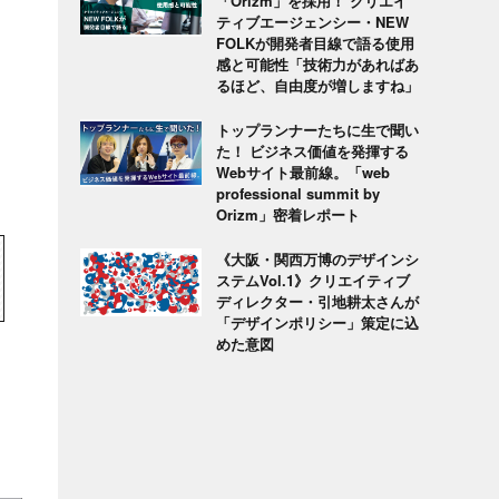
「Orizm」を採用！ クリエイ
ティブエージェンシー・NEW
FOLKが開発者目線で語る使用
感と可能性「技術力があればあ
るほど、自由度が増しますね」
トップランナーたちに生で聞い
た！ ビジネス価値を発揮する
Webサイト最前線。「web
professional summit by
Orizm」密着レポート
《大阪・関西万博のデザインシ
ステムVol.1》クリエイティブ
ディレクター・引地耕太さんが
「デザインポリシー」策定に込
めた意図