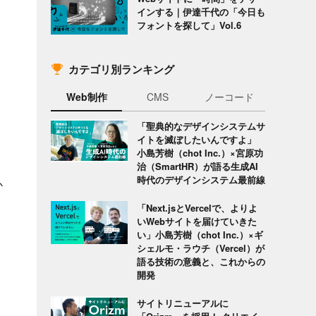
インする｜伊達千代の「今日も
フォントを探して」Vol.6
カテゴリ別ランキング
Web制作
CMS
ノーコード
「聖典的なデザインシステムサ
イトを滅ぼしたいんですよ」
小島芳樹（chot Inc.）×宮原功
治（SmartHR）が語る生成AI
時代のデザインシステム最前線
か
「Next.jsとVercelで、よりよ
いWebサイトを届けていきた
い」小島芳樹（chot Inc.）×ギ
シェルモ・ラウチ（Vercel）が
語る技術の意義と、これからの
開発
サイトリニューアルに