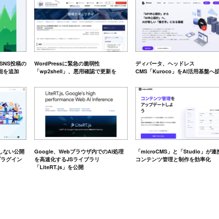
e、SNS投稿の
WordPressに緊急の脆弱性
ディバータ、ヘッドレス
能を追加
「wp2shell」、悪用確認で更新を
CMS「Kuroco」をAI活用基盤へ
しない公開
Google、Webブラウザ内でのAI処理
「microCMS」と「Studio」が
eプラグイン
を高速化するJSライブラリ
コンテンツ管理と制作を効率化
「LiteRT.js」を公開