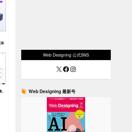
拡張
Web Designing 公式SNS
X
Facebook
Instagram
Web Designing 最新号
連携。