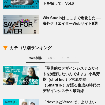
トを探して」Vol.6
Wix Studioはここまで進化した──
海外クリエイターWebサイト9選
カテゴリ別ランキング
Web制作
CMS
ノーコード
「聖典的なデザインシステムサイ
トを滅ぼしたいんですよ」 小島芳
樹（chot Inc.）×宮原功治
（SmartHR）が語る生成AI時代の
デザインシステム最前線
「Next.jsとVercelで、よりよい