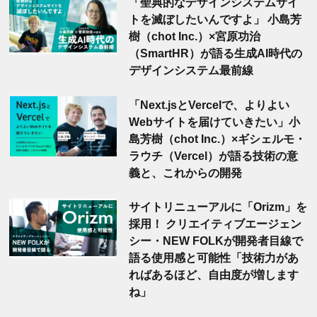
「聖典的なデザインシステムサイ
トを滅ぼしたいんですよ」 小島芳
樹（chot Inc.）×宮原功治
（SmartHR）が語る生成AI時代の
デザインシステム最前線
「Next.jsとVercelで、よりよい
Webサイトを届けていきたい」小
島芳樹（chot Inc.）×ギシェルモ・
ラウチ（Vercel）が語る技術の意
義と、これからの開発
サイトリニューアルに「Orizm」を
採用！ クリエイティブエージェン
シー・NEW FOLKが開発者目線で
語る使用感と可能性「技術力があ
ればあるほど、自由度が増します
ね」