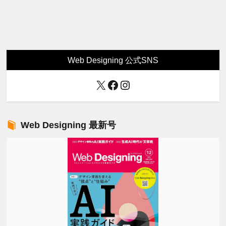
Web Designing 公式SNS
X
Facebook
Instagram
Web Designing 最新号