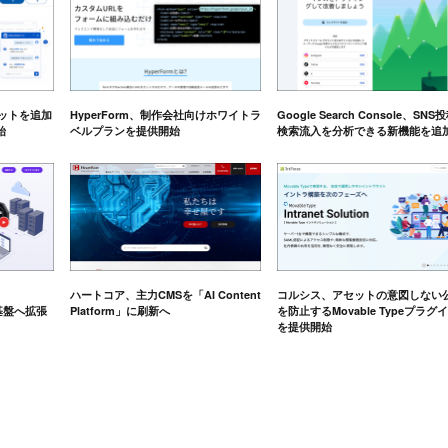
トボットを追加
HyperForm、制作会社向けホワイトラ
Google Search Console、SNS
始
ベルプランを提供開始
検索流入を分析できる新機能を追
ハートコア、主力CMSを「AI Content
コルシス、アセットの意図しない
用基盤へ拡張
Platform」に刷新へ
を防止するMovable Typeプラグ
を提供開始