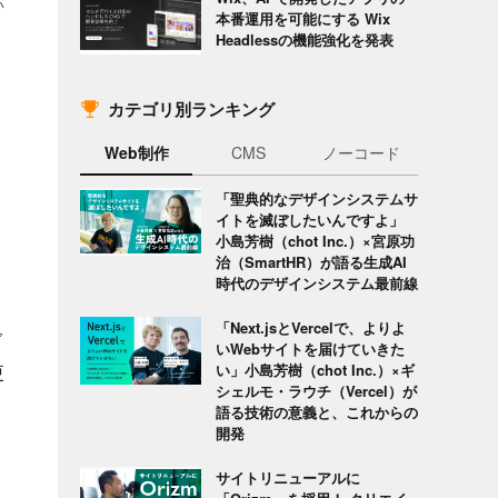
い
本番運用を可能にする Wix
Headlessの機能強化を発表
カテゴリ別ランキング
Web制作
CMS
ノーコード
「聖典的なデザインシステムサ
イトを滅ぼしたいんですよ」
小島芳樹（chot Inc.）×宮原功
治（SmartHR）が語る生成AI
時代のデザインシステム最前線
「Next.jsとVercelで、よりよ
ブ
いWebサイトを届けていきた
い」小島芳樹（chot Inc.）×ギ
更
シェルモ・ラウチ（Vercel）が
語る技術の意義と、これからの
開発
サイトリニューアルに