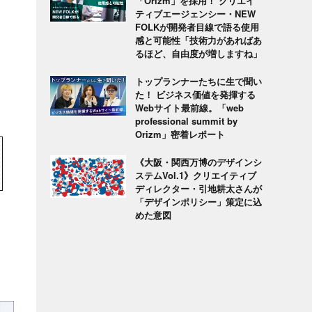
「Orizm」を採用！ クリエイ
ティブエージェンシー・NEW
FOLKが開発者目線で語る使用
感と可能性「技術力があればあ
るほど、自由度が増しますね」
トップランナーたちに生で聞い
た！ ビジネス価値を発揮する
Webサイト最前線。「web
professional summit by
Orizm」密着レポート
《大阪・関西万博のデザインシ
ステムVol.1》クリエイティブ
ディレクター・引地耕太さんが
「デザインポリシー」策定に込
めた意図