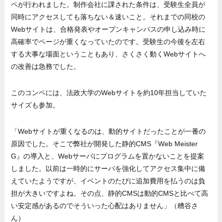
ペが行われました。制作会社に課された条件は、受験生全員が
同時にアクセスしても落ちない＆速いこと。それまでの同校の
Webサイトは、合格発表やオープンキャンパスの申し込み時に
高確率でページが重くなっていたのです。受験生の今後を左右
する大事な場面ということもあり、さくさく動くWebサイトへ
の改善は急務でした。
このコンペには、法政大学のWebサイトを約10年担当していた
サイズも参加。
「Webサイトが重くなるのは、動的サイトだったことが一番の
原因でした。そこで弊社が開発した静的CMS『Web Meister
G』の導入と、Webサーバにプログラムを置かないことを提案
しました。以前は一時的にサーバを強化してアクセス集中に備
えていたようですが、イベントのたびに追加費用を払うのは負
担が大きいですよね。その点、静的CMSは動的CMSと比べて高
い安定感があるのでそういった心配はありません」（糟谷さ
ん）