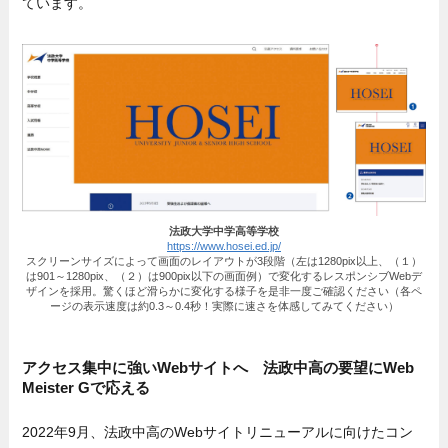
ています。
法政大学中学高等学校
https://www.hosei.ed.jp/
スクリーンサイズによって画面のレイアウトが3段階（左は1280pix以上、（１）
は901～1280pix、（２）は900pix以下の画面例）で変化するレスポンシブWebデ
ザインを採用。驚くほど滑らかに変化する様子を是非一度ご確認ください（各ペ
ージの表示速度は約0.3～0.4秒！実際に速さを体感してみてください）
アクセス集中に強いWebサイトへ 法政中高の要望にWeb
Meister Gで応える
2022年9月、法政中高のWebサイトリニューアルに向けたコン