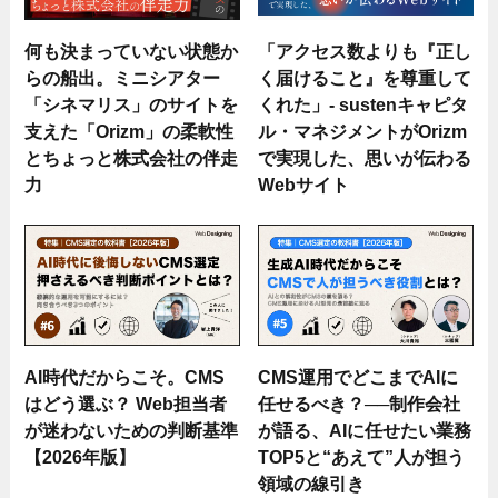
何も決まっていない状態か
「アクセス数よりも『正し
らの船出。ミニシアター
く届けること』を尊重して
「シネマリス」のサイトを
くれた」- sustenキャピタ
支えた「Orizm」の柔軟性
ル・マネジメントがOrizm
とちょっと株式会社の伴走
で実現した、思いが伝わる
力
Webサイト
AI時代だからこそ。CMS
CMS運用でどこまでAIに
はどう選ぶ？ Web担当者
任せるべき？──制作会社
が迷わないための判断基準
が語る、AIに任せたい業務
【2026年版】
TOP5と“あえて”人が担う
領域の線引き