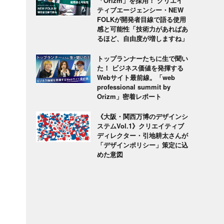
「Orizm」を採用！ クリエイ
ティブエージェンシー・NEW
FOLKが開発者目線で語る使用
感と可能性「技術力があればあ
るほど、自由度が増しますね」
トップランナーたちに生で聞い
た！ ビジネス価値を発揮する
Webサイト最前線。「web
professional summit by
Orizm」密着レポート
《大阪・関西万博のデザインシ
ステムVol.1》クリエイティブ
ディレクター・引地耕太さんが
「デザインポリシー」策定に込
めた意図