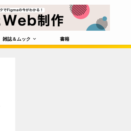
雑誌＆ムック
書籍
景