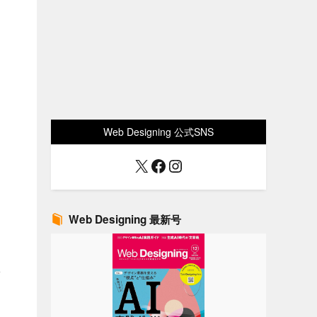
Web Designing 公式SNS
X
Facebook
Instagram
Web Designing 最新号
よ
し