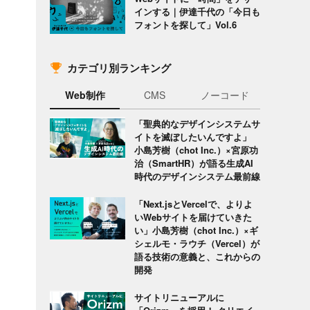
インする｜伊達千代の「今日も
フォントを探して」Vol.6
カテゴリ別ランキング
Web制作
CMS
ノーコード
「聖典的なデザインシステムサ
イトを滅ぼしたいんですよ」
小島芳樹（chot Inc.）×宮原功
治（SmartHR）が語る生成AI
時代のデザインシステム最前線
「Next.jsとVercelで、よりよ
いWebサイトを届けていきた
い」小島芳樹（chot Inc.）×ギ
シェルモ・ラウチ（Vercel）が
語る技術の意義と、これからの
開発
サイトリニューアルに