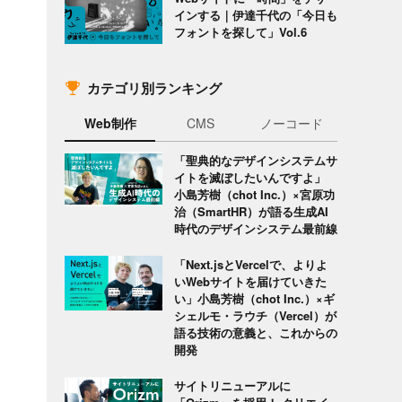
インする｜伊達千代の「今日も
フォントを探して」Vol.6
カテゴリ別ランキング
Web制作
CMS
ノーコード
「聖典的なデザインシステムサ
イトを滅ぼしたいんですよ」
小島芳樹（chot Inc.）×宮原功
治（SmartHR）が語る生成AI
時代のデザインシステム最前線
「Next.jsとVercelで、よりよ
いWebサイトを届けていきた
い」小島芳樹（chot Inc.）×ギ
シェルモ・ラウチ（Vercel）が
語る技術の意義と、これからの
開発
サイトリニューアルに