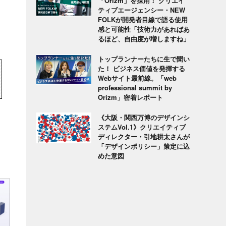
「Orizm」を採用！ クリエイ
ティブエージェンシー・NEW
FOLKが開発者目線で語る使用
感と可能性「技術力があればあ
るほど、自由度が増しますね」
トップランナーたちに生で聞い
た！ ビジネス価値を発揮する
Webサイト最前線。「web
professional summit by
Orizm」密着レポート
《大阪・関西万博のデザインシ
ステムVol.1》クリエイティブ
ディレクター・引地耕太さんが
「デザインポリシー」策定に込
めた意図