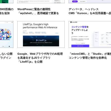
e、SNS投稿の
WordPressに緊急の脆弱性
ディバータ、ヘッドレス
能を追加
「wp2shell」、悪用確認で更新を
CMS「Kuroco」をAI活用基盤へ
しない公開
Google、Webブラウザ内でのAI処理
「microCMS」と「Studio」が
eプラグイン
を高速化するJSライブラリ
コンテンツ管理と制作を効率化
「LiteRT.js」を公開