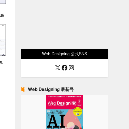
拡張
Web Designing 公式SNS
連携。
X
Facebook
Instagram
Web Designing 最新号