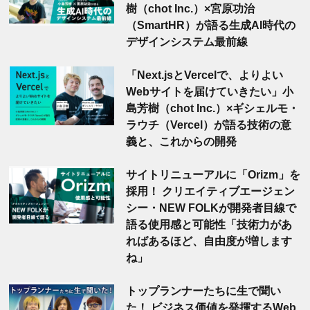
樹（chot Inc.）×宮原功治
（SmartHR）が語る生成AI時代の
デザインシステム最前線
「Next.jsとVercelで、よりよい
Webサイトを届けていきたい」小
島芳樹（chot Inc.）×ギシェルモ・
ラウチ（Vercel）が語る技術の意
義と、これからの開発
サイトリニューアルに「Orizm」を
採用！ クリエイティブエージェン
シー・NEW FOLKが開発者目線で
語る使用感と可能性「技術力があ
ればあるほど、自由度が増します
ね」
トップランナーたちに生で聞い
た！ ビジネス価値を発揮するWeb