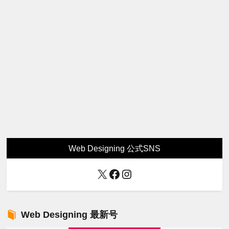
Web Designing 公式SNS
X
Facebook
Instagram
Web Designing 最新号