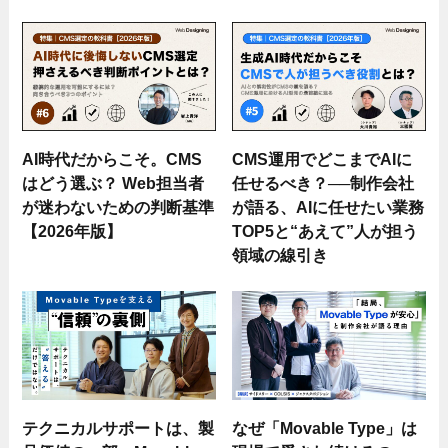
AI時代だからこそ。CMS
CMS運用でどこまでAIに
はどう選ぶ？ Web担当者
任せるべき？──制作会社
が迷わないための判断基準
が語る、AIに任せたい業務
【2026年版】
TOP5と“あえて”人が担う
領域の線引き
テクニカルサポートは、製
なぜ「Movable Type」は