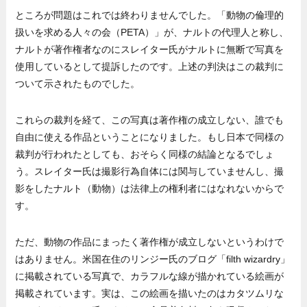
ところが問題はこれでは終わりませんでした。「動物の倫理的
扱いを求める人々の会（PETA）」が、ナルトの代理人と称し、
ナルトが著作権者なのにスレイター氏がナルトに無断で写真を
使用しているとして提訴したのです。上述の判決はこの裁判に
ついて示されたものでした。
これらの裁判を経て、この写真は著作権の成立しない、誰でも
自由に使える作品ということになりました。もし日本で同様の
裁判が行われたとしても、おそらく同様の結論となるでしょ
う。スレイター氏は撮影行為自体には関与していませんし、撮
影をしたナルト（動物）は法律上の権利者にはなれないからで
す。
ただ、動物の作品にまったく著作権が成立しないというわけで
はありません。米国在住のリンジー氏のブログ「filth wizardry」
に掲載されている写真で、カラフルな線が描かれている絵画が
掲載されています。実は、この絵画を描いたのはカタツムリな