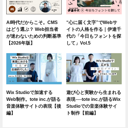
AI時代だからこそ。CMS
“心に届く文字”でWebサ
はどう選ぶ？ Web担当者
イトの人格を作る｜伊達千
が迷わないための判断基準
代の「今日もフォントを探
【2026年版】
して」Vol.5
Wix Studioで加速する
遊び心と実験から生まれる
Web制作。tote inc.が語る
表現──tote inc.が語るWix
音楽体験サイトの表現【後
Studioでの音楽体験サイ
編】
ト制作【前編】