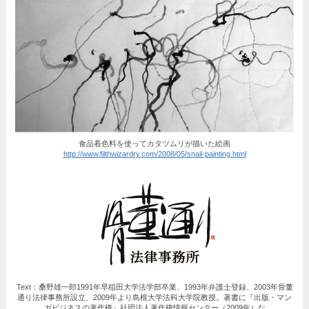
食品着色料を使ってカタツムリが描いた絵画
http://www.filthwizardry.com/2008/05/snail-painting.html
Text：桑野雄一郎1991年早稲田大学法学部卒業、1993年弁護士登録、2003年骨董
通り法律事務所設立、2009年より島根大学法科大学院教授。著書に『出版・マン
ガビジネスの著作権』社団法人著作権情報センター（2009年）な