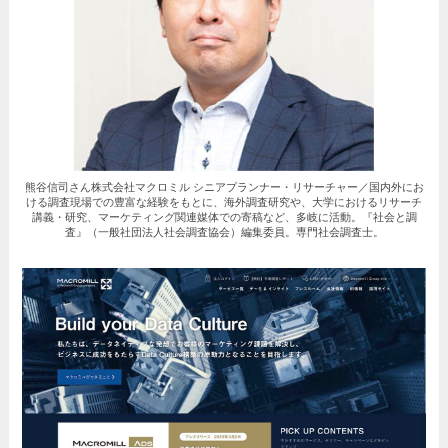
熊谷信司さん株式会社マクロミル シニアプランナー・リサーチャー／国内外にお
ける調査現場での豊富な経験をもとに、海外調査研究や、大学におけるリサーチ
講義・研究、マーケティング関連媒体での寄稿など、多岐に活動。『社会と調
査』（一般社団法人社会調査協会）編集委員。専門社会調査士。