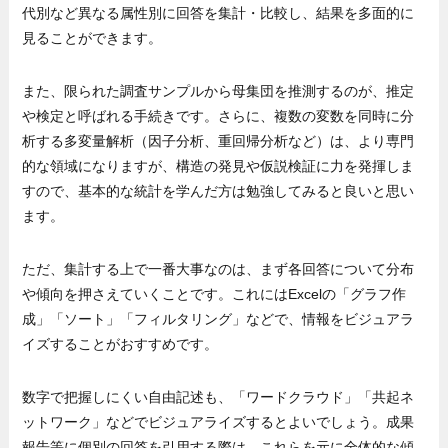
代別など異なる属性別に回答を集計・比較し、結果を多面的に
見ることができます。
また、限られた調査サンプルから母集団を推測するのが、推定
や検定と呼ばれる手続きです。さらに、複数の変数を同時に分
析する多変量解析（因子分析、重回帰分析など）は、より専門
的な領域になりますが、構造の発見や仮説検証に力を発揮しま
すので、基本的な統計を学んだ方は勉強してみると良いと思い
ます。
ただ、集計する上で一番大事なのは、まず各回答について分布
や傾向を押さえていくことです。これにはExcelの「グラフ作
成」「ソート」「フィルタリング」などで、情報をビジュアラ
イズすることがおすすめです。
数字で把握しにくい自由記述も、「ワードクラウド」「共起ネ
ットワーク」などでビジュアライズするとよいでしょう。成果
報告等に個別の回答を引用する際は、これらを元に全体的な傾