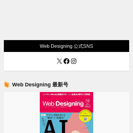
Web Designing 公式SNS
X
Facebook
Instagram
Web Designing 最新号