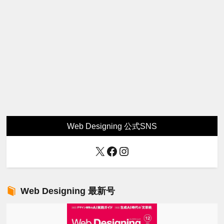
Web Designing 公式SNS
X
Facebook
Instagram
Web Designing 最新号