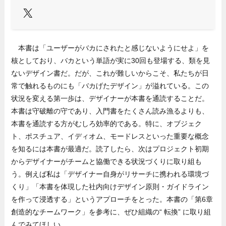
X
本書は「ユーザーがバカにされたと感じないようにせよ」を
核としており、バカという単語が実に30回も登場する、類を見
ないデザイン書だ。だが、これが難しいからこそ、私たちが日
常で触れるものにも「バカげたデザイン」が溢れている。この
状況を変える第一歩は、デザイナーが本書を通読することだ。
本書は守破離の守であり、入門書をたくさん読み漁るよりも、
本書を通読する方がむしろ効率的である。特に、オブジェク
ト、ポスチュア、イディオム、モードレスといった重要な概念
を知るには本書が最適だ。読了したら、次はプロジェクト初期
からデザイナーがチームと協働できる状況づくりに取り組も
う。例えば私は「デザイナー自身がリサーチに携われる環境づ
くり」「本書を体現した社内向けデザイン原則・ガイドライン
を作って浸透する」というアプローチをとった。本書の「第6章
創造的なチームワーク」を参考に、ぜひ組織の“ 転換” に取り組
んでみてほしい。