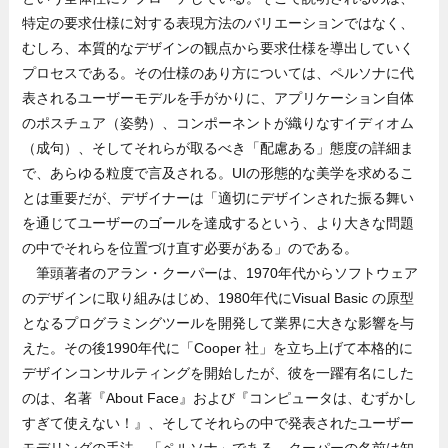
特定の要求仕様に対する表現方法のバリエーションではなく、
むしろ、本質的なデザインの観点から要求仕様を導出していく
プロセスである。その仕様のあり方については、ペルソナに代
表されるユーザーモデルを手がかりに、アプリケーション自体
のポスチュア（姿勢）、コンポーネントが織りなすイディオム
（成句）、そしてそれらが取るべき「配慮ある」態度の詳細ま
で、あらゆる粒度で言及される。UIの形態的な美学を求めるこ
とは重要だが、デザイナーは「適切にデザインされた振る舞い
を通じてユーザーのゴールを達成するという、より大きな問題
の中でそれらを位置づけ直す必要がある」のである。
筆頭著者のアラン・クーパーは、1970年代からソフトウェア
のデザインに取り組みはじめ、1980年代にVisual Basic の原型
となるプログラミングツールを開発して業界に大きな影響を与
えた。その後1990年代に「Cooper 社」を立ち上げて本格的に
デザインコンサルティングを開始したが、彼を一躍有名にした
のは、名著『About Face』および『コンピュータは、むずかし
すぎて使えない！』、そしてそれらの中で発表されたユーザー