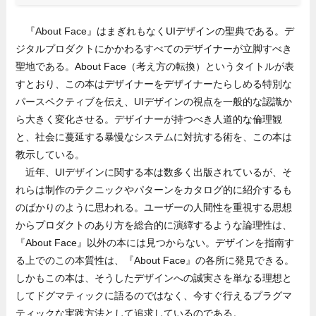
『About Face』はまぎれもなくUIデザインの聖典である。デ
ジタルプロダクトにかかわるすべてのデザイナーが立脚すべき
聖地である。About Face（考え方の転換）というタイトルが表
すとおり、この本はデザイナーをデザイナーたらしめる特別な
パースペクティブを伝え、UIデザインの視点を一般的な認識か
ら大きく変化させる。デザイナーが持つべき人道的な倫理観
と、社会に蔓延する暴慢なシステムに対抗する術を、この本は
教示している。
近年、UIデザインに関する本は数多く出版されているが、そ
れらは制作のテクニックやパターンをカタログ的に紹介するも
のばかりのように思われる。ユーザーの人間性を重視する思想
からプロダクトのあり方を総合的に演繹するような論理性は、
『About Face』以外の本には見つからない。デザインを指南す
る上でのこの本質性は、『About Face』の各所に発見できる。
しかもこの本は、そうしたデザインへの誠実さを単なる理想と
してドグマティックに語るのではなく、今すぐ行えるプラグマ
ティックな実践方法として追求しているのである。