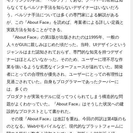
モデリングの手法、「ペルソナ」である。クーパーの名前は知
らなくてもペルソナ手法を知らないデザイナーはいないだろ
う。ペルソナ手法については多くの専門家による解説がある
が、この『About Face』を読めば、考案者による詳しい定義と
実践方法を知ることができる。
『About Face』の第1版が出版されたのは1995年、一般の
人々がGUIに親しみはじめた頃だった。当時、UIデザインという
ジャンルはまだ認知されておらず、専門的な知見を持つデザイ
ナーはほとんどいなかった。そのため、ユーザーに理不尽な作
業を強いるような劣悪なインターフェースが溢れていた。開発
者にとっての合理性が優先され、ユーザーにとっての有理性は
見過ごされていた。自身もプログラマーであったクーパーに
は、多くの
プロダクトが実装モデルに従ってつくられてしまう構造的な問
題がよくわかっていた。『About Face』はそうした状況への建
設的なプロテストとして書かれた。
その後『About Face』は改訂を重ね、今回の邦訳は第4版のも
のとなる。Webやモバイルなど、現代的なプラットフォームに