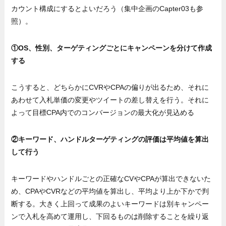
カウント構成にするとよいだろう（集中企画のCapter03も参
照）。
①OS、性別、ターゲティングごとにキャンペーンを分けて作成
する
こうすると、どちらかにCVRやCPAの偏りが出るため、それに
あわせて入札単価の変更やツイートの差し替えを行う。それに
よって目標CPA内でのコンバージョンの最大化が見込める
②キーワード、ハンドルターゲティングの評価は平均値を算出
して行う
キーワードやハンドルごとの正確なCVやCPAが算出できないた
め、CPAやCVRなどの平均値を算出し、平均より上か下かで判
断する。大きく上回って成果のよいキーワードは別キャンペー
ンで入札を高めて運用し、下回るものは削除することを繰り返