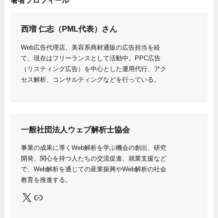
著者プロフィール
西増 仁志（PML代表）
さん
Web広告代理店、美容系商材通販の広告担当を経
て、現在はフリーランスとして活動中。PPC広告
（リスティング広告）を中心とした運用代行、アク
セス解析、コンサルティングなどを行っている。
一般社団法人ウェブ解析士協会
事業の成果に導くWeb解析を学ぶ機会の創出、研究
開発、関心を持つ人たちの交流促進、就業支援など
で、Web解析を通じての産業振興やWeb解析の社会
教育を推進する。
X
Link